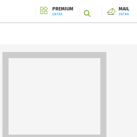
PREMIUM
MAIL
SEARCH
ENTRA
ENTRA
ENTRA