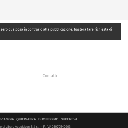
essero qualcosa in contrario alla pubblicazione, basterà fare richiesta di
Contatti
IVIAGGIA
QUIFINANZA
BUONISSIMO
SUPEREVA
di Libero Acquisition S.á r.l.
P. IVA 03970540963