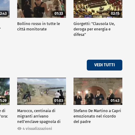
2:43
01:33
02:15
Bollino rosso in tutte le
Giorgetti: "Clausola Ue,
"
città monitorate
deroga per energia e
difesa"
VEDI TUTTI
1:29
01:03
01:43
e di
Marocco, centinaia di
Stefano De Martino a Capri
'ora:
migranti arrivano
emozionato nel ricordo
nell'enclave spagnola di
del padre
Ceuta
4 visualizzazioni