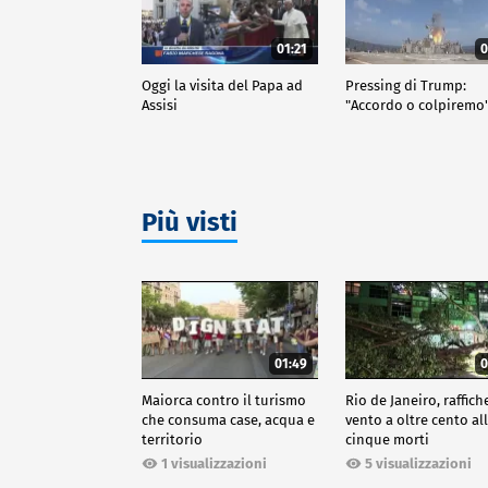
01:21
0
Oggi la visita del Papa ad
Pressing di Trump:
Assisi
"Accordo o colpiremo
Più visti
01:49
0
Maiorca contro il turismo
Rio de Janeiro, raffich
che consuma case, acqua e
vento a oltre cento all
territorio
cinque morti
1 visualizzazioni
5 visualizzazioni