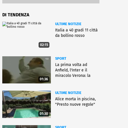
DI TENDENZA
ULTIME NOTIZIE
Italia a 40 gradi 11 città
da bollino rosso
02:15
SPORT
La prima volta ad
Anfield, l'Inter e il
miracolo Verona: la
01:36
carriera di Bagnoli
ULTIME NOTIZIE
Alice morta in piscina,
"Presto nuove regole"
01:30
SPORT