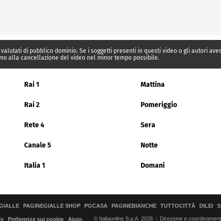
 valutati di pubblico dominio. Se i soggetti presenti in questi video o gli autori av
mo alla cancellazione del video nel minor tempo possibile.
Rai 1
Mattina
Rai 2
Pomeriggio
Rete 4
Sera
Canale 5
Notte
Italia 1
Domani
GIALLE
PAGINEGIALLE SHOP
PGCASA
PAGINEBIANCHE
TUTTOCITTÀ
DILEI
S
© Italiaonline S.p.A. 2026
Direzione e coordinamento 
cy
Preferenze sui cookie
Aiuto