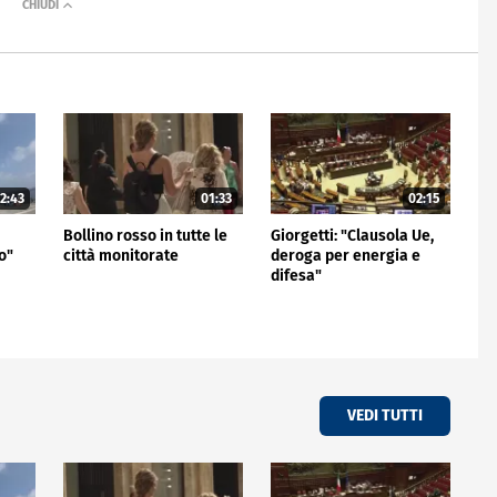
2:43
01:33
02:15
Bollino rosso in tutte le
Giorgetti: "Clausola Ue,
o"
città monitorate
deroga per energia e
difesa"
VEDI TUTTI