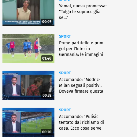
Yamal, nuova promessa:
"Tolgo le sopracciglia
se…"
00:07
SPORT
Prime partitelle e primi
gol per l'Inter in
Germania: le immagini
01:46
SPORT
Accomando: "Modric-
Milan segnali positivi.
Doveva firmare questa
00:32
settimana, ma..."
SPORT
Accomando: "Pulisic
tentato dal richiamo di
casa. Ecco cosa serve
00:20
per partire"