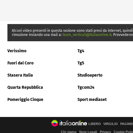
Alcuni video presenti in questa sezione sono stati presi da internet, quindi
rimozione inviando una mail a:
team_verticali@italiaonline.it
. Provvedere
Verissimo
Tg4
Fuori dal Coro
Tg5
Stasera Italia
Studioaperto
Quarta Repubblica
Tgcom24
Pomeriggio Cinque
Sport mediaset
LIBERO
VIRGILIO
PAGINE
Chi siamo
Note Legali
Privacy
Cookie Poli