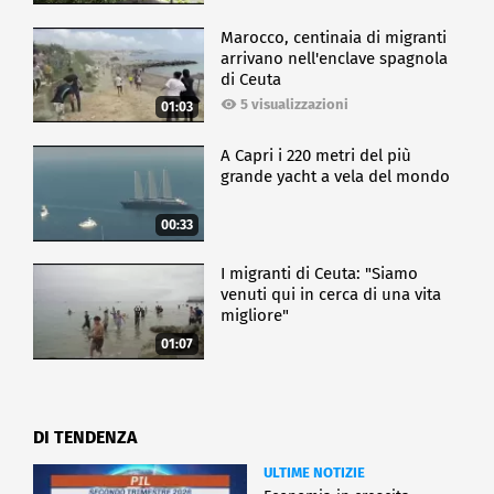
miscela fino al 50% Saf. Terzo punto l'idrogeno.
Assolutamente chiave sia per una filiera Saf e
Marocco, centinaia di migranti
ovviamente per utilizzare l'idrogeno nel velivolo
arrivano nell'enclave spagnola
stesso come fonte di energia".
di Ceuta
5 visualizzazioni
01:03
ECONOMIA
A Capri i 220 metri del più
grande yacht a vela del mondo
00:33
I migranti di Ceuta: "Siamo
venuti qui in cerca di una vita
migliore"
01:07
DI TENDENZA
ULTIME NOTIZIE