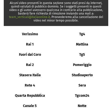
Alcuni video presenti in questa sezione sono stati presi da internet,
quindi valutati di pubblico dominio. Se i soggetti presenti in questi
video o gli autori avessero qualcosa in contrario alla pubblicazione,
basterà fare richiesta di rimozione inviando una mail a:
team_verticali@italiaonline.it
. Provvederemo alla cancellazione del
video nel minor tempo possibile.
Verissimo
Tg4
Rai 1
Mattina
Fuori dal Coro
Tg5
Rai 2
Pomeriggio
Stasera Italia
Studioaperto
Rete 4
Sera
Quarta Repubblica
Tgcom24
Canale 5
Notte