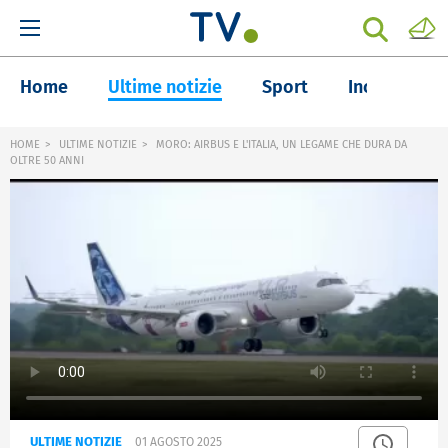
Home
Ultime notizie
Sport
Inchieste
HOME
ULTIME NOTIZIE
MORO: AIRBUS E L'ITALIA, UN LEGAME CHE DURA DA
OLTRE 50 ANNI
ULTIME NOTIZIE
01 AGOSTO 2025