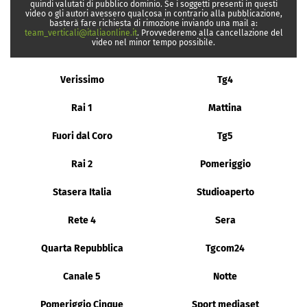
quindi valutati di pubblico dominio. Se i soggetti presenti in questi
video o gli autori avessero qualcosa in contrario alla pubblicazione,
basterà fare richiesta di rimozione inviando una mail a:
team_verticali@italiaonline.it
. Provvederemo alla cancellazione del
video nel minor tempo possibile.
Verissimo
Tg4
Rai 1
Mattina
Fuori dal Coro
Tg5
Rai 2
Pomeriggio
Stasera Italia
Studioaperto
Rete 4
Sera
Quarta Repubblica
Tgcom24
Canale 5
Notte
Pomeriggio Cinque
Sport mediaset