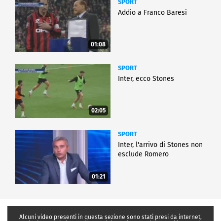
SPORT
Addio a Franco Baresi
01:08
SPORT
Inter, ecco Stones
02:05
SPORT
Inter, l'arrivo di Stones non
esclude Romero
01:21
Alcuni video presenti in questa sezione sono stati presi da internet,