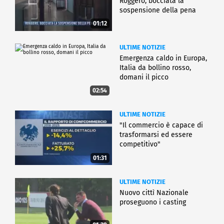
Roggero, bocciata la
sospensione della pena
01:12
ULTIME NOTIZIE
Emergenza caldo in Europa,
Italia da bollino rosso,
domani il picco
02:54
ULTIME NOTIZIE
"Il commercio è capace di
trasformarsi ed essere
competitivo"
01:31
ULTIME NOTIZIE
Nuovo cittì Nazionale
proseguono i casting