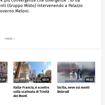
re più convergenze che divergenze": lo ha
onti (Gruppo Misto) intervenendo a Palazzo
Governo Meloni.
1:39
02:31
00:22
Italia-Francia, è scontro
Sicilia, neve sui monti
i
sulla scalinata di Trinità
Nebrodi
dei Monti