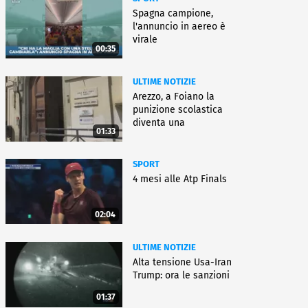
Spagna campione,
l'annuncio in aereo è
virale
00:35
ULTIME NOTIZIE
Arezzo, a Foiano la
punizione scolastica
diventa una
01:33
rieducazione
SPORT
4 mesi alle Atp Finals
02:04
ULTIME NOTIZIE
Alta tensione Usa-Iran
Trump: ora le sanzioni
01:37