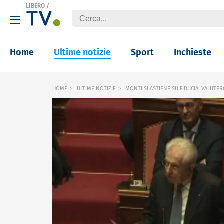
LIBERO
/
Home
Ultime notizie
Sport
Inchieste
HOME
ULTIME NOTIZIE
MONTI SI ASTIENE SU FIDUCIA: VALUTE