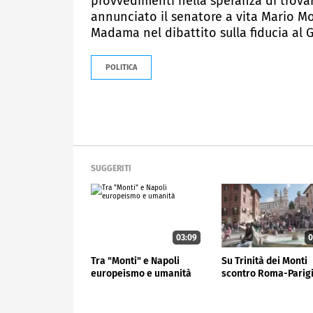
provvedimenti nella speranza di trova
annunciato il senatore a vita Mario M
Madama nel dibattito sulla fiducia al 
POLITICA
SUGGERITI
03:09
0
Tra "Monti" e Napoli
Su Trinità dei Monti
europeismo e umanità
scontro Roma-Parig