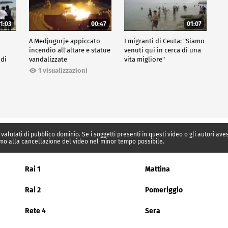
1:03
00:47
01:07
A Medjugorje appiccato
I migranti di Ceuta: "Siamo
incendio all'altare e statue
venuti qui in cerca di una
 di
vandalizzate
vita migliore"
1 visualizzazioni
 valutati di pubblico dominio. Se i soggetti presenti in questi video o gli autori av
mo alla cancellazione del video nel minor tempo possibile.
Rai 1
Mattina
Rai 2
Pomeriggio
Rete 4
Sera