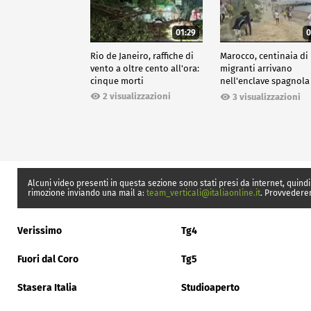
01:29
0
Rio de Janeiro, raffiche di
Marocco, centinaia di
vento a oltre cento all'ora:
migranti arrivano
cinque morti
nell'enclave spagnola
Ceuta
2 visualizzazioni
3 visualizzazioni
Alcuni video presenti in questa sezione sono stati presi da internet, quindi
rimozione inviando una mail a:
team_verticali@italiaonline.it
. Provvedere
Verissimo
Tg4
Fuori dal Coro
Tg5
Stasera Italia
Studioaperto