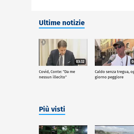
Ultime notizie
03:32
0
Covid, Conte: "Da me
Caldo senza tregua, o
nessun illecito"
giorno peggiore
Più visti