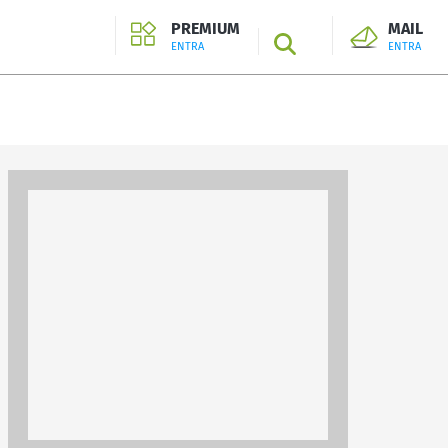
PREMIUM
MAIL
SEARCH
ENTRA
ENTRA
ENTRA