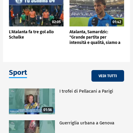
02:05
01:42
L'Atalanta fa tre gol allo
Atalanta, Samardzic:
Schalke
"Grande partita per
intensità e qualità, siamo a
buon punto"
Sport
VEDI TUTTI
I trofei di Pellacani a Parigi
01:56
Guerriglia urbana a Genova