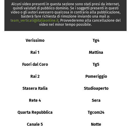
Alcuni video presenti in questa sezione sono stati presi da internet,
quindi valutati di pubblico dominio. Se i soggetti presenti in questi
video o gli autori avessero qualcosa in contrario alla pubblicazione,
basterà fare richiesta di rimozione inviando una mail a:
team_verticali@italiaonline.it
. Provvederemo alla cancellazione del
video nel minor tempo possibile.
Verissimo
Tg4
Rai 1
Mattina
Fuori dal Coro
Tg5
Rai 2
Pomeriggio
Stasera Italia
Studioaperto
Rete 4
Sera
Quarta Repubblica
Tgcom24
Canale 5
Notte