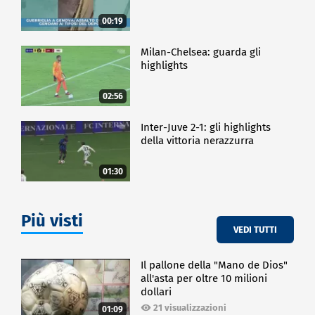
00:19
Milan-Chelsea: guarda gli
highlights
02:56
Inter-Juve 2-1: gli highlights
della vittoria nerazzurra
01:30
Più visti
VEDI TUTTI
Il pallone della "Mano de Dios"
all'asta per oltre 10 milioni
dollari
21 visualizzazioni
01:09