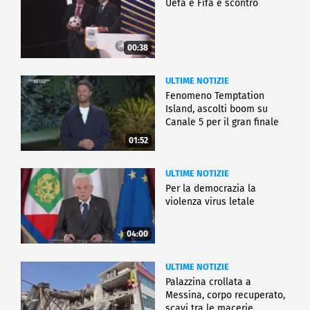
Uefa e Fifa è scontro
00:38
ULTIME NOTIZIE
Fenomeno Temptation
Island, ascolti boom su
Canale 5 per il gran finale
01:52
ULTIME NOTIZIE
Per la democrazia la
violenza virus letale
04:00
ULTIME NOTIZIE
Palazzina crollata a
Messina, corpo recuperato,
scavi tra le macerie