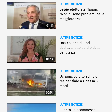
ULTIME NOTIZIE
Legge elettorale, Tajani:
"Non ci sono problemi nella
maggioranza"
01:11
ULTIME NOTIZIE
Una collana di libri
dedicata allo studio della
gentilezza
01:14
ULTIME NOTIZIE
Ucraina, colpito edificio
residenziale a Odessa: 2
morti
00:54
ULTIME NOTIZIE
Cilento, la scommessa