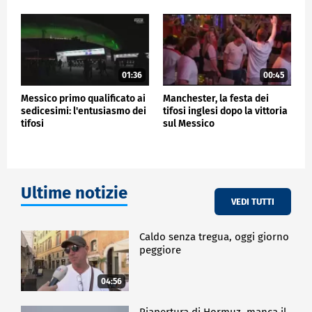
01:36
00:45
Messico primo qualificato ai
Manchester, la festa dei
sedicesimi: l'entusiasmo dei
tifosi inglesi dopo la vittoria
tifosi
sul Messico
Ultime notizie
VEDI TUTTI
Caldo senza tregua, oggi giorno
peggiore
04:56
Riapertura di Hormuz, manca il