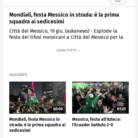
Mondiali, festa Messico in strada: è la prima
squadra ai sedicesimi
Città del Messico, 19 giu. (askanews) - Esplode la
festa dei tifosi messicani a Città del Messico per la
vittoria della loro squadra contro la Corea del Sud.
Il Messico, Paese ospitante dei Mondiali, è la prima
squadra a raggiungere i sedicesimi di finale dopo
aver trionfato per 1-0. Passa al primo posto nel
gruppo A.
SUGGERITI
Il match giocato a Guadalajara, è stata deciso da un
gol di Luis Romo che ha sfruttato un'indecisione del
portiere coreano Kim Seung-Gyu. Strade invase da
tifosi con bandiere, tra cori e urla.
00:00
01:25
SPORT
Mondiali, festa Messico in
Messico, festa all'Azteca:
strada: è la prima squadra ai
l'Ecuador battuto 2-0
sedicesimi