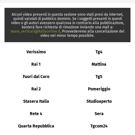
Alcuni video presenti in questa sezione sono stati presi da internet,
quindi valutati di pubblico dominio. Se i soggetti presenti in questi
video o gli autori avessero qualcosa in contrario alla pubblicazione,
basterà fare richiesta di rimozione inviando una mail a:
team_verticali@italiaonline.it
. Provvederemo alla cancellazione del
video nel minor tempo possibile.
Verissimo
Tg4
Rai 1
Mattina
Fuori dal Coro
Tg5
Rai 2
Pomeriggio
Stasera Italia
Studioaperto
Rete 4
Sera
Quarta Repubblica
Tgcom24