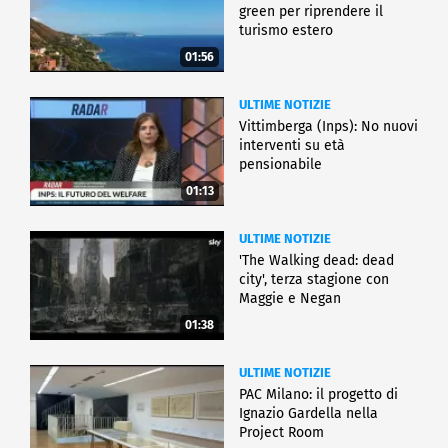
green per riprendere il
turismo estero
01:56
ULTIME NOTIZIE
Vittimberga (Inps): No nuovi
interventi su età
pensionabile
01:13
ULTIME NOTIZIE
'The Walking dead: dead
city', terza stagione con
Maggie e Negan
01:38
ULTIME NOTIZIE
PAC Milano: il progetto di
Ignazio Gardella nella
Project Room