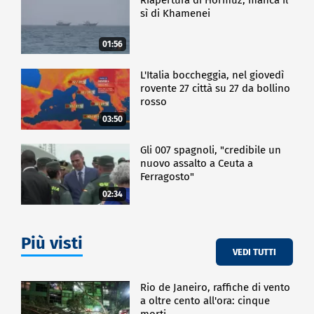
sì di Khamenei
01:56
L'Italia boccheggia, nel giovedì
rovente 27 città su 27 da bollino
rosso
03:50
Gli 007 spagnoli, "credibile un
nuovo assalto a Ceuta a
Ferragosto"
02:34
Più visti
VEDI TUTTI
Rio de Janeiro, raffiche di vento
a oltre cento all'ora: cinque