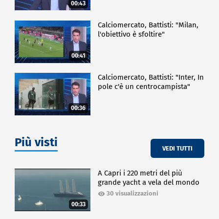
00:43
Calciomercato, Battisti: "Milan,
l'obiettivo è sfoltire"
00:41
Calciomercato, Battisti: "Inter, In
pole c'è un centrocampista"
00:36
Più visti
VEDI TUTTI
A Capri i 220 metri del più
grande yacht a vela del mondo
30 visualizzazioni
00:33