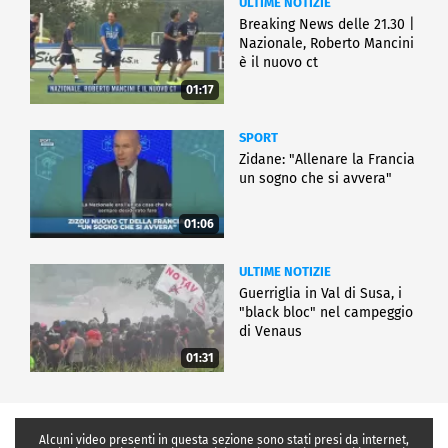
ULTIME NOTIZIE
Breaking News delle 21.30 |
Nazionale, Roberto Mancini
è il nuovo ct
01:17
SPORT
Zidane: "Allenare la Francia
un sogno che si avvera"
01:06
ULTIME NOTIZIE
Guerriglia in Val di Susa, i
"black bloc" nel campeggio
di Venaus
01:31
Alcuni video presenti in questa sezione sono stati presi da internet,