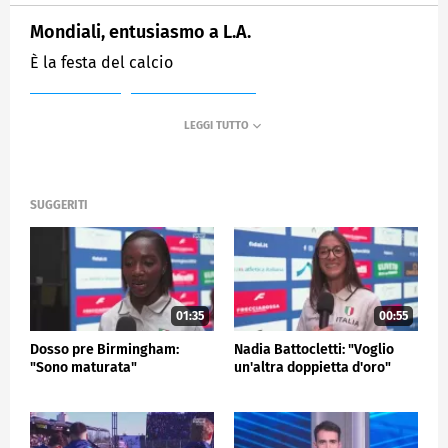
Mondiali, entusiasmo a L.A.
È la festa del calcio
MEDIASET
SPORTMEDIASET
SUGGERITI
01:35
00:55
Dosso pre Birmingham:
Nadia Battocletti: "Voglio
"Sono maturata"
un'altra doppietta d'oro"