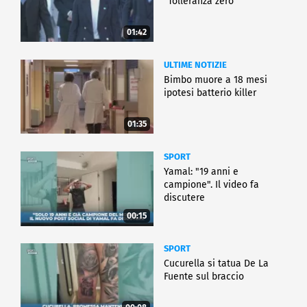
"Tolleranza zero"
01:42
ULTIME NOTIZIE
Bimbo muore a 18 mesi
ipotesi batterio killer
01:35
SPORT
Yamal: "19 anni e
campione". Il video fa
discutere
00:15
SPORT
Cucurella si tatua De La
Fuente sul braccio