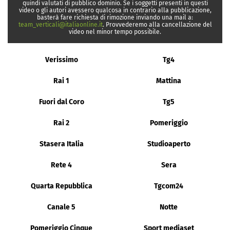
quindi valutati di pubblico dominio. Se i soggetti presenti in questi
video o gli autori avessero qualcosa in contrario alla pubblicazione,
basterà fare richiesta di rimozione inviando una mail a:
team_verticali@italiaonline.it
. Provvederemo alla cancellazione del
video nel minor tempo possibile.
Verissimo
Tg4
Rai 1
Mattina
Fuori dal Coro
Tg5
Rai 2
Pomeriggio
Stasera Italia
Studioaperto
Rete 4
Sera
Quarta Repubblica
Tgcom24
Canale 5
Notte
Pomeriggio Cinque
Sport mediaset