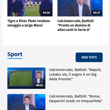
00:50
00:37
Tigre e River Plate rendono
Calciomercato, Battisti:
omaggio a Jorge Messi
"Pronto un domino di
attaccanti in Serie A"
Sport
VEDI TUTTI
Calciomercato, Battisti: "Napoli,
Lukaku via, il sogno è un big
della Premier"
00:52
Calciomercato, Battisti: "Roma,
Gasperini vuole un trequartista"