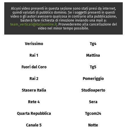
Alcuni video presenti in questa sezione sono stati presi da internet,
quindi valutati di pubblico dominio. Se i soggetti presenti in questi
video o gli autori avessero qualcosa in contrario alla pubblicazione,
basterà fare richiesta di rimozione inviando una mail a:
team_verticali@italiaonline.it
. Provvederemo alla cancellazione del
video nel minor tempo possibile.
Verissimo
Tg4
Rai 1
Mattina
Fuori dal Coro
Tg5
Rai 2
Pomeriggio
Stasera Italia
Studioaperto
Rete 4
Sera
Quarta Repubblica
Tgcom24
Canale 5
Notte