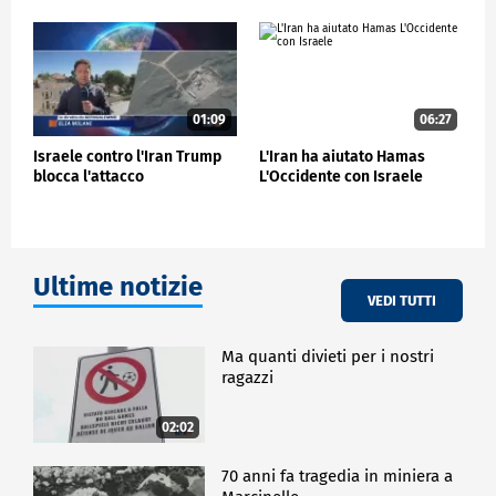
svolgersi a porte chiuse e restare vietati alla stampa
"fino all'11 giugno", ha spiegato un portavoce della
squadra.
Ma con la moltitudine di guardie nazionali
pesantemente armate dispiegate in città per
01:09
06:27
garantire la sicurezza della nazionale, è difficile per i
giocatori passare inosservati. Domenica sera, al
Israele contro l'Iran Trump
L'Iran ha aiutato Hamas
calare del sole, il loro bus ha attraversato il cordone
blocca l'attacco
L'Occidente con Israele
di militari che protegge lo stadio Estadio Caliente,
sede abituale degli Xolos de Tijuana.
SPORT
Ultime notizie
VEDI TUTTI
Ma quanti divieti per i nostri
ragazzi
02:02
70 anni fa tragedia in miniera a