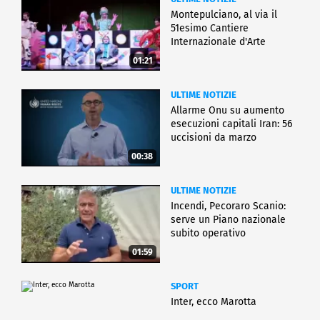
Montepulciano, al via il
51esimo Cantiere
Internazionale d'Arte
01:21
ULTIME NOTIZIE
Allarme Onu su aumento
esecuzioni capitali Iran: 56
uccisioni da marzo
00:38
ULTIME NOTIZIE
Incendi, Pecoraro Scanio:
serve un Piano nazionale
subito operativo
01:59
SPORT
Inter, ecco Marotta