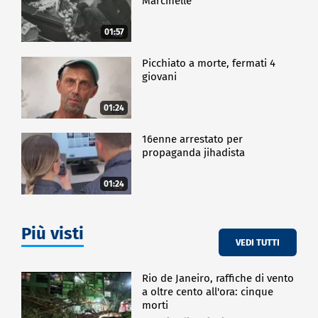
Marcinelle
01:57
Picchiato a morte, fermati 4
giovani
01:24
16enne arrestato per
propaganda jihadista
01:24
Più visti
VEDI TUTTI
Rio de Janeiro, raffiche di vento
a oltre cento all'ora: cinque
morti