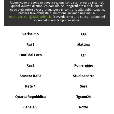
Alcuni video presenti in questa sezione sono stati presi da internet,
quindi valutati di pubblico dominio. Se i soggetti presenti in questi
video o gli autori avessero qualcosa in contrario alla pubblicazione,
basterà fare richiesta di rimozione inviando una mail a:
team_verticali@italiaonline.it
. Provvederemo alla cancellazione del
video nel minor tempo possibile.
Verissimo
Tg4
Rai 1
Mattina
Fuori dal Coro
Tg5
Rai 2
Pomeriggio
Stasera Italia
Studioaperto
Rete 4
Sera
Quarta Repubblica
Tgcom24
Canale 5
Notte