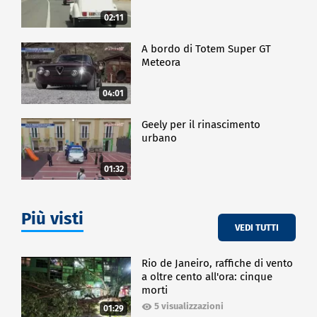
02:11
A bordo di Totem Super GT
Meteora
04:01
Geely per il rinascimento
urbano
01:32
Più visti
VEDI TUTTI
Rio de Janeiro, raffiche di vento
a oltre cento all'ora: cinque
morti
5 visualizzazioni
01:29