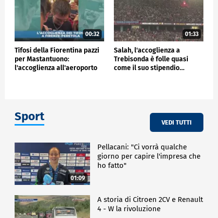
00:32
01:33
Tifosi della Fiorentina pazzi
Salah, l'accoglienza a
per Mastantuono:
Trebisonda è folle quasi
l'accoglienza all'aeroporto
come il suo stipendio…
Sport
VEDI TUTTI
Pellacani: "Ci vorrà qualche
giorno per capire l'impresa che
ho fatto"
01:09
A storia di Citroen 2CV e Renault
4 - W la rivoluzione