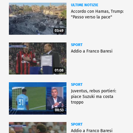
ULTIME NOTIZIE
Accordo con Hamas, Trump:
"Passo verso la pace"
03:49
SPORT
Addio a Franco Baresi
01:08
SPORT
Juventus, rebus portieri:
piace Suzuki ma costa
troppo
00:53
SPORT
Addio a Franco Baresi