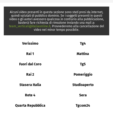
Alcuni video presenti in questa sezione sono stati presi da internet,
quindi valutati di pubblico dominio. Se i soggetti presenti in questi
video o gli autori avessero qualcosa in contrario alla pubblicazione,
basterà fare richiesta di rimozione inviando una mail a:
team_verticali@italiaonline.it
. Provvederemo alla cancellazione del
video nel minor tempo possibile.
Verissimo
Tg4
Rai 1
Mattina
Fuori dal Coro
Tg5
Rai 2
Pomeriggio
Stasera Italia
Studioaperto
Rete 4
Sera
Quarta Repubblica
Tgcom24