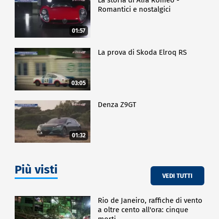
Romantici e nostalgici
01:57
La prova di Skoda Elroq RS
03:05
Denza Z9GT
01:32
Più visti
VEDI TUTTI
Rio de Janeiro, raffiche di vento
a oltre cento all'ora: cinque