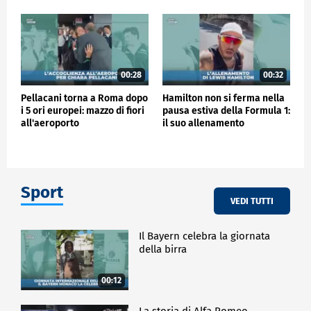
00:28
00:32
Pellacani torna a Roma dopo
Hamilton non si ferma nella
i 5 ori europei: mazzo di fiori
pausa estiva della Formula 1:
all'aeroporto
il suo allenamento
Sport
VEDI TUTTI
Il Bayern celebra la giornata
della birra
00:12
La storia di Alfa Romeo -