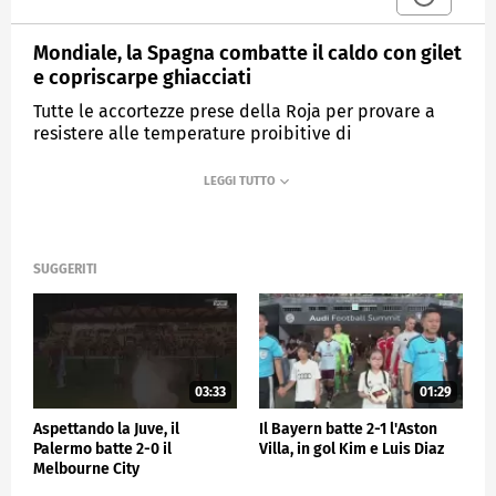
Mondiale, la Spagna combatte il caldo con gilet
e copriscarpe ghiacciati
Tutte le accortezze prese della Roja per provare a
resistere alle temperature proibitive di
Chattanooga"
MEDIASET
SPORTMEDIASET
SUGGERITI
03:33
01:29
Aspettando la Juve, il
Il Bayern batte 2-1 l'Aston
Palermo batte 2-0 il
Villa, in gol Kim e Luis Diaz
Melbourne City