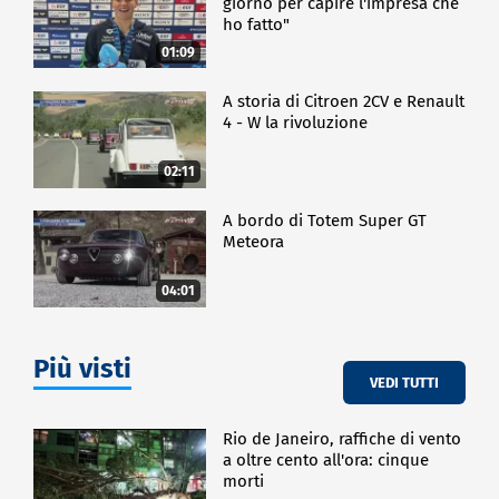
giorno per capire l'impresa che
ho fatto"
01:09
A storia di Citroen 2CV e Renault
4 - W la rivoluzione
02:11
A bordo di Totem Super GT
Meteora
04:01
Più visti
VEDI TUTTI
Rio de Janeiro, raffiche di vento
a oltre cento all'ora: cinque
morti