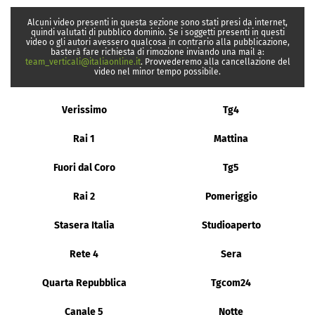
Alcuni video presenti in questa sezione sono stati presi da internet,
quindi valutati di pubblico dominio. Se i soggetti presenti in questi
video o gli autori avessero qualcosa in contrario alla pubblicazione,
basterà fare richiesta di rimozione inviando una mail a:
team_verticali@italiaonline.it
. Provvederemo alla cancellazione del
video nel minor tempo possibile.
Verissimo
Tg4
Rai 1
Mattina
Fuori dal Coro
Tg5
Rai 2
Pomeriggio
Stasera Italia
Studioaperto
Rete 4
Sera
Quarta Repubblica
Tgcom24
Canale 5
Notte