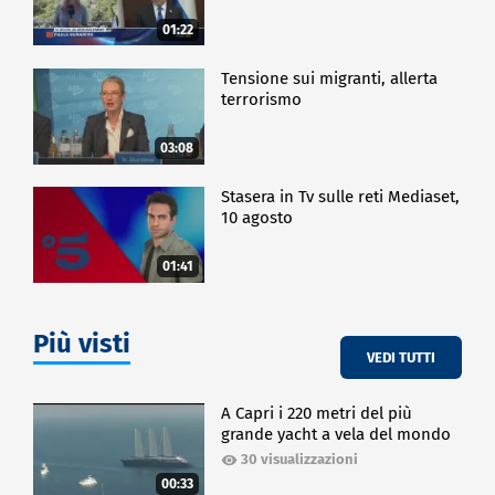
Quello che, al di là degli aspetti più esplicitamente
commerciali, emerge dai due cataloghi è un
01:22
racconto del Novecento che attraversa figurazione,
astrazione e concettuale, anche con lavori di valore
Tensione sui migranti, allerta
museale.
terrorismo
CULTURA
03:08
Stasera in Tv sulle reti Mediaset,
10 agosto
01:41
Più visti
VEDI TUTTI
A Capri i 220 metri del più
grande yacht a vela del mondo
30 visualizzazioni
00:33