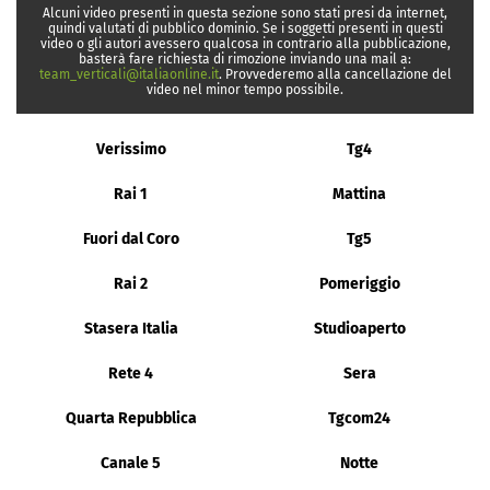
Alcuni video presenti in questa sezione sono stati presi da internet,
quindi valutati di pubblico dominio. Se i soggetti presenti in questi
video o gli autori avessero qualcosa in contrario alla pubblicazione,
basterà fare richiesta di rimozione inviando una mail a:
team_verticali@italiaonline.it
. Provvederemo alla cancellazione del
video nel minor tempo possibile.
Verissimo
Tg4
Rai 1
Mattina
Fuori dal Coro
Tg5
Rai 2
Pomeriggio
Stasera Italia
Studioaperto
Rete 4
Sera
Quarta Repubblica
Tgcom24
Canale 5
Notte