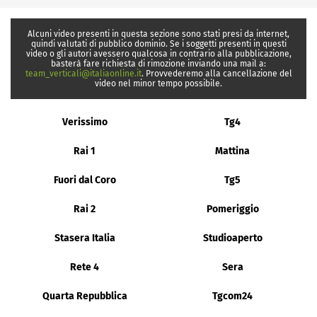
Alcuni video presenti in questa sezione sono stati presi da internet,
quindi valutati di pubblico dominio. Se i soggetti presenti in questi
video o gli autori avessero qualcosa in contrario alla pubblicazione,
basterà fare richiesta di rimozione inviando una mail a:
team_verticali@italiaonline.it
. Provvederemo alla cancellazione del
video nel minor tempo possibile.
Verissimo
Tg4
Rai 1
Mattina
Fuori dal Coro
Tg5
Rai 2
Pomeriggio
Stasera Italia
Studioaperto
Rete 4
Sera
Quarta Repubblica
Tgcom24