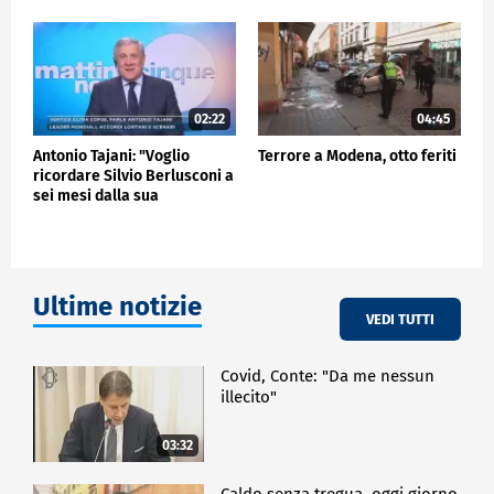
prima con il ministro Piantedosi e credo che
Signorelli meriti un riconoscimento ufficiale da parte
dello Stato Italiano per il gesto coraggioso che ha il
compiuto. Credo che sia importante che lo Stato
premi e ricompensi con onorificenze i cittadini che
difendono la legalità".
02:22
04:45
Antonio Tajani: "Voglio
Terrore a Modena, otto feriti
POLITICA
ricordare Silvio Berlusconi a
sei mesi dalla sua
scomparsa"
Ultime notizie
VEDI TUTTI
Covid, Conte: "Da me nessun
illecito"
03:32