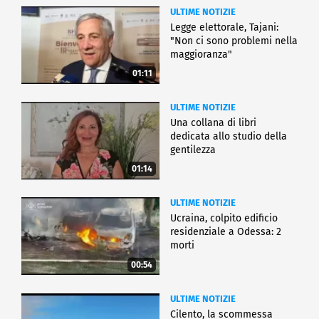
ULTIME NOTIZIE
Legge elettorale, Tajani:
"Non ci sono problemi nella
maggioranza"
01:11
ULTIME NOTIZIE
Una collana di libri
dedicata allo studio della
gentilezza
01:14
ULTIME NOTIZIE
Ucraina, colpito edificio
residenziale a Odessa: 2
morti
00:54
ULTIME NOTIZIE
Cilento, la scommessa