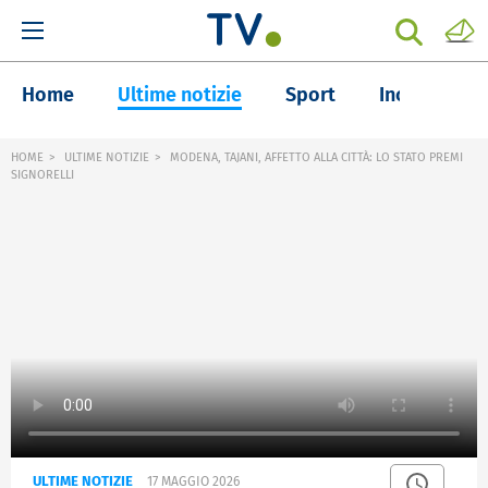
Home
Ultime notizie
Sport
Inchieste
HOME
ULTIME NOTIZIE
MODENA, TAJANI, AFFETTO ALLA CITTÀ: LO STATO PREMI
SIGNORELLI
ULTIME NOTIZIE
17 MAGGIO 2026