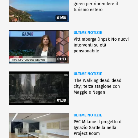
green per riprendere il
turismo estero
01:56
ULTIME NOTIZIE
Vittimberga (Inps): No nuovi
interventi su età
pensionabile
01:13
ULTIME NOTIZIE
'The Walking dead: dead
city', terza stagione con
Maggie e Negan
01:38
ULTIME NOTIZIE
PAC Milano: il progetto di
Ignazio Gardella nella
Project Room