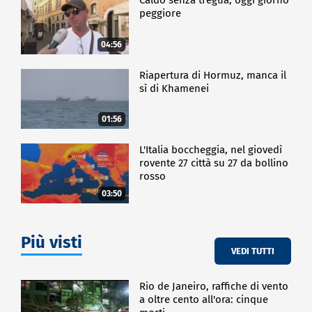
Caldo senza tregua, oggi giorno
peggiore
04:56
Riapertura di Hormuz, manca il
sì di Khamenei
01:56
L'Italia boccheggia, nel giovedì
rovente 27 città su 27 da bollino
rosso
03:50
Più visti
VEDI TUTTI
Rio de Janeiro, raffiche di vento
a oltre cento all'ora: cinque