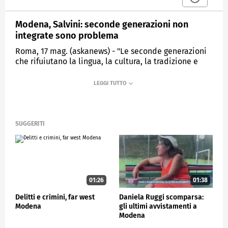
Modena, Salvini: seconde generazioni non
integrate sono problema
Roma, 17 mag. (askanews) - "Le seconde generazioni
che rifuiutano la lingua, la cultura, la tradizione e
soprattutto la legge del nostro Paese non sono un
opportunità ma un problema". Lo ha detto il vice
premier e segretario della Lega Matteo Salvini,
parlando del caso di Modena alla Scuola di
formazione del partito. "Prevenire, prevedere, capire
e accompagnare a una soluzione è assolutamente
SUGGERITI
fondamentale. A volte lo facciamo da soli, ma non
dobbiamo avere paura di proporre qualcosa che
secondo noi è giusto perchè quasi tutto il resto del
mondo politico non è d'accordo".
01:26
01:38
POLITICA
Delitti e crimini, far west
Daniela Ruggi scomparsa:
Modena
gli ultimi avvistamenti a
Modena