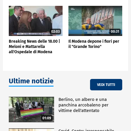
02:03
00:31
Breaking News delle 18.00 |
Il Modena depone i fiori per
Meloni e Mattarella
il "Grande Torino"
all'Ospedale di Modena
Ultime notizie
VEDI TUTTI
Berlino, un albero e una
panchina arcobaleno per
vittime dell'attentato
01:09
Covid, Conte: irresponsabile