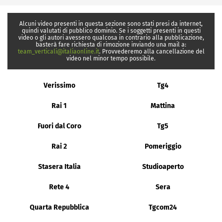
Alcuni video presenti in questa sezione sono stati presi da internet,
quindi valutati di pubblico dominio. Se i soggetti presenti in questi
video o gli autori avessero qualcosa in contrario alla pubblicazione,
basterà fare richiesta di rimozione inviando una mail a:
team_verticali@italiaonline.it
. Provvederemo alla cancellazione del
video nel minor tempo possibile.
Verissimo
Tg4
Rai 1
Mattina
Fuori dal Coro
Tg5
Rai 2
Pomeriggio
Stasera Italia
Studioaperto
Rete 4
Sera
Quarta Repubblica
Tgcom24