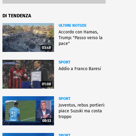
DI TENDENZA
ULTIME NOTIZIE
Accordo con Hamas,
Trump: "Passo verso la
pace"
03:49
SPORT
Addio a Franco Baresi
01:08
SPORT
Juventus, rebus portieri:
piace Suzuki ma costa
troppo
00:53
SPORT