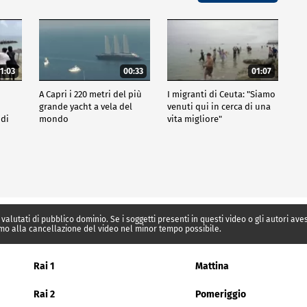
1:03
00:33
01:07
A Capri i 220 metri del più
I migranti di Ceuta: "Siamo
grande yacht a vela del
venuti qui in cerca di una
 di
mondo
vita migliore"
 valutati di pubblico dominio. Se i soggetti presenti in questi video o gli autori av
mo alla cancellazione del video nel minor tempo possibile.
Rai 1
Mattina
Rai 2
Pomeriggio