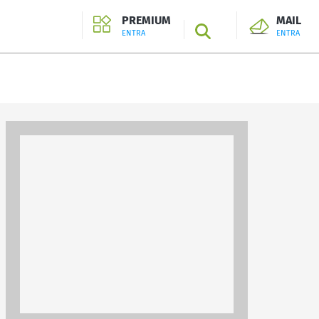
PREMIUM
MAIL
SEARCH
ENTRA
ENTRA
ENTRA