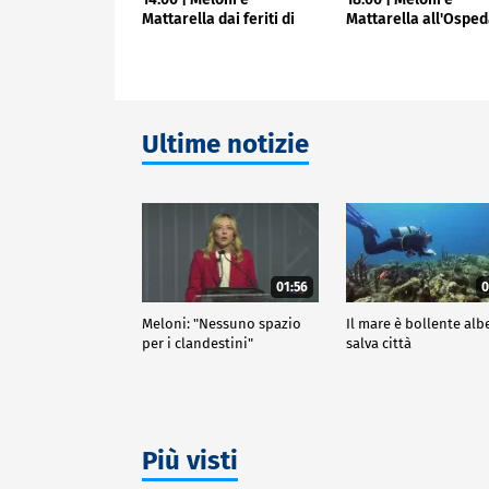
Mattarella dai feriti di
Mattarella all'Osped
Modena
di Modena
Ultime notizie
01:56
0
Meloni: "Nessuno spazio
Il mare è bollente alb
per i clandestini"
salva città
Più visti