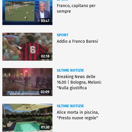
Franco, capitano per
sempre
03:47
SPORT
Addio a Franco Baresi
02:18
ULTIME NOTIZIE
Breaking News delle
16.00 | Bologna, Meloni:
"Nulla giustifica
02:09
violenza"
ULTIME NOTIZIE
Alice morta in piscina,
"Presto nuove regole"
01:30