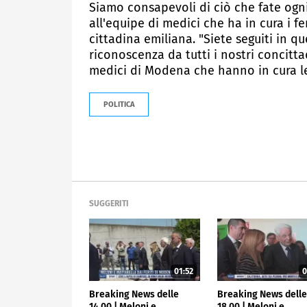
Siamo consapevoli di ciò che fate ogni
all'equipe di medici che ha in cura i fe
cittadina emiliana. "Siete seguiti in 
riconoscenza da tutti i nostri concitta
medici di Modena che hanno in cura le
POLITICA
SUGGERITI
01:52
0
Breaking News delle
Breaking News dell
14.00 | Meloni e
18.00 | Meloni e