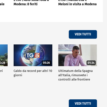
ale
Modena: 8 feriti
Meloni in visita a Modena
VEDI TUTTI
3:28
05:26
01:34
eri
Caldo da record per altri 10
Ultimatum della Spagna
giorni
all'Italia, rimuovete i
controlli alle frontiere
VEDI TUTTI