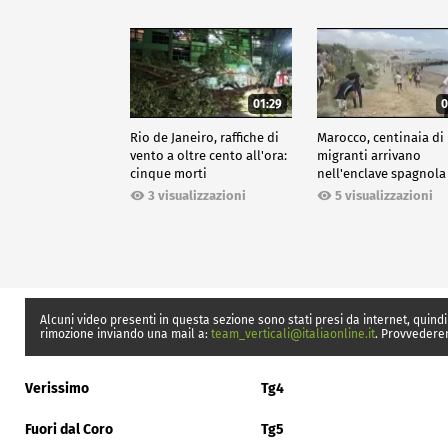
01:29
0
Rio de Janeiro, raffiche di
Marocco, centinaia di
vento a oltre cento all'ora:
migranti arrivano
cinque morti
nell'enclave spagnola
Ceuta
3 visualizzazioni
5 visualizzazioni
Alcuni video presenti in questa sezione sono stati presi da internet, quindi
rimozione inviando una mail a:
team_verticali@italiaonline.it
. Provvedere
Verissimo
Tg4
Fuori dal Coro
Tg5