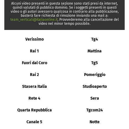
Alcuni video presenti in questa sezione sono stati presi da internet,
quindi valutati di pubblico dominio. Se i soggetti presenti in questi
video o gli autori avessero qualcosa in contrario alla pubblicazione,
basterà fare richiesta di rimozione inviando una mail a:
team_verticali@italiaonline.it
. Provvederemo alla cancellazione del
video nel minor tempo possibile.
Verissimo
Tg4
Rai 1
Mattina
Fuori dal Coro
Tg5
Rai 2
Pomeriggio
Stasera Italia
Studioaperto
Rete 4
Sera
Quarta Repubblica
Tgcom24
Canale 5
Notte