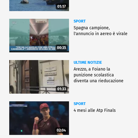
01:17
SPORT
Spagna campione,
l'annuncio in aereo è virale
00:35
ULTIME NOTIZIE
Arezzo, a Foiano la
punizione scolastica
diventa una rieducazione
01:33
SPORT
4 mesi alle Atp Finals
02:04