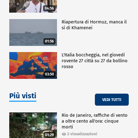
04:56
Riapertura di Hormuz, manca il
sì di Khamenei
01:56
L'Italia boccheggia, nel giovedì
rovente 27 città su 27 da bollino
rosso
03:50
Più visti
VEDI TUTTI
Rio de Janeiro, raffiche di vento
a oltre cento all'ora: cinque
morti
2 visualizzazioni
01:29