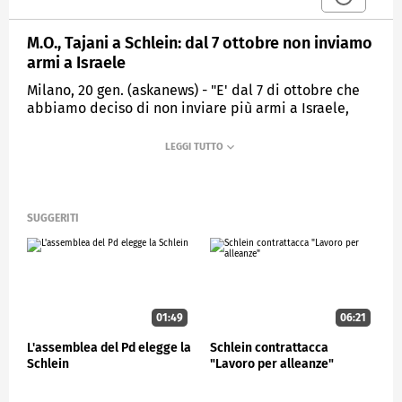
M.O., Tajani a Schlein: dal 7 ottobre non inviamo
armi a Israele
Milano, 20 gen. (askanews) - "E' dal 7 di ottobre che
abbiamo deciso di non inviare più armi a Israele,
non c'è da discutere su questo. E' una decisione che
è stata presa, l'abbiamo detto in Parlamento". Il
vicepremier è ministro degli Esteri Antonio Tajani -
arrivando al congresso di Forza Italia di Milano -
risponde così alla segretaria del Pd Elly Schlein, che
ieri ha chiesto di non inviare più armi ad Israele.
SUGGERITI
POLITICA
01:49
06:21
L'assemblea del Pd elegge la
Schlein contrattacca
Schlein
"Lavoro per alleanze"