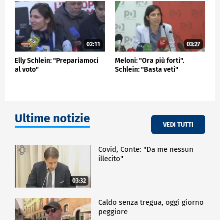
02:11
03:27
Elly Schlein: "Prepariamoci
Meloni: "Ora più forti".
al voto"
Schlein: "Basta veti"
Ultime notizie
VEDI TUTTI
Covid, Conte: "Da me nessun
illecito"
03:32
Caldo senza tregua, oggi giorno
peggiore