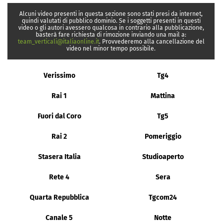
Alcuni video presenti in questa sezione sono stati presi da internet,
quindi valutati di pubblico dominio. Se i soggetti presenti in questi
video o gli autori avessero qualcosa in contrario alla pubblicazione,
basterà fare richiesta di rimozione inviando una mail a:
team_verticali@italiaonline.it
. Provvederemo alla cancellazione del
video nel minor tempo possibile.
Verissimo
Tg4
Rai 1
Mattina
Fuori dal Coro
Tg5
Rai 2
Pomeriggio
Stasera Italia
Studioaperto
Rete 4
Sera
Quarta Repubblica
Tgcom24
Canale 5
Notte