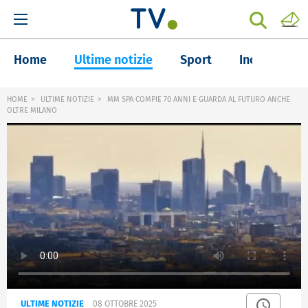
Home
Ultime notizie
Sport
Inchieste
HOME
ULTIME NOTIZIE
MM SPA COMPIE 70 ANNI E GUARDA AL FUTURO ANCHE
OLTRE MILANO
ULTIME NOTIZIE
08 OTTOBRE 2025