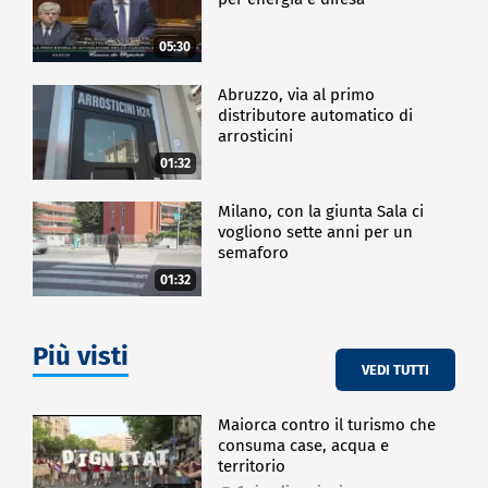
consente di intervenire in modo coordinato ma
anche tempestivo costruendo soluzioni che mettono
al centro i cittadini, i territori e il bene comune".
05:30
Per affrontare le sfide del futuro, MM lavora su
Abruzzo, via al primo
progetti di resilienza climatica, rigenerazione
distributore automatico di
urbana e innovazione dei servizi pubblici. Obiettivi
arrosticini
che si legano al nuovo status di società benefit,
adottato nel 2025, che impegna l'azienda a
01:32
conciliare sviluppo e sostenibilità.
Milano, con la giunta Sala ci
vogliono sette anni per un
CRONACA
semaforo
01:32
Più visti
VEDI TUTTI
Maiorca contro il turismo che
consuma case, acqua e
territorio