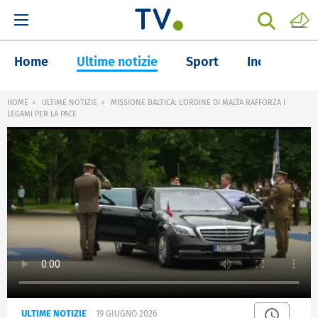
Home
Ultime notizie
Sport
Inchieste
HOME
ULTIME NOTIZIE
MISSIONE BALTICA: L'ORDINE DI MALTA RAFFORZA I
LEGAMI PER LA PACE
ULTIME NOTIZIE
19 GIUGNO 2026