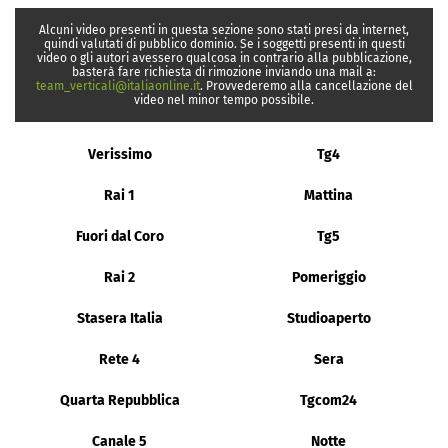
Alcuni video presenti in questa sezione sono stati presi da internet,
quindi valutati di pubblico dominio. Se i soggetti presenti in questi
video o gli autori avessero qualcosa in contrario alla pubblicazione,
basterà fare richiesta di rimozione inviando una mail a:
team_verticali@italiaonline.it
. Provvederemo alla cancellazione del
video nel minor tempo possibile.
Verissimo
Tg4
Rai 1
Mattina
Fuori dal Coro
Tg5
Rai 2
Pomeriggio
Stasera Italia
Studioaperto
Rete 4
Sera
Quarta Repubblica
Tgcom24
Canale 5
Notte