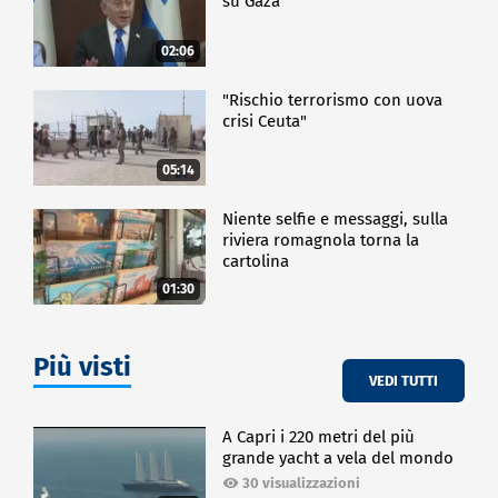
ideale tra fede, assistenza e impegno civile nel cuore
su Gaza
dell'Europa.
02:06
CRONACA
"Rischio terrorismo con uova
crisi Ceuta"
05:14
Niente selfie e messaggi, sulla
riviera romagnola torna la
cartolina
01:30
Più visti
VEDI TUTTI
A Capri i 220 metri del più
grande yacht a vela del mondo
30 visualizzazioni