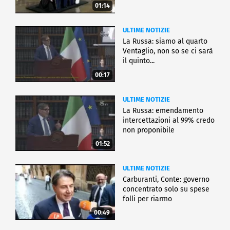
01:14
ULTIME NOTIZIE
La Russa: siamo al quarto
Ventaglio, non so se ci sarà
il quinto...
00:17
ULTIME NOTIZIE
La Russa: emendamento
intercettazioni al 99% credo
non proponibile
01:52
ULTIME NOTIZIE
Carburanti, Conte: governo
concentrato solo su spese
folli per riarmo
00:49