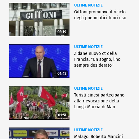
ULTIME NOTIZIE
Giffoni promuove il riciclo
degli pneumatici fuori uso
03:19
ULTIME NOTIZIE
Zidane nuovo ct della
Francia: "Un sogno, l'ho
sempre desiderato"
01:42
ULTIME NOTIZIE
Turisti cinesi partecipano
alla rievocazione della
Lunga Marcia di Mao
01:51
ULTIME NOTIZIE
Malagò: Roberto Mancini