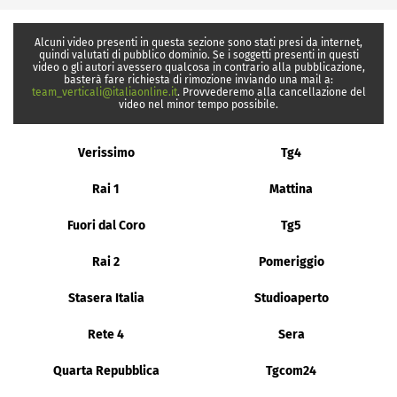
Alcuni video presenti in questa sezione sono stati presi da internet,
quindi valutati di pubblico dominio. Se i soggetti presenti in questi
video o gli autori avessero qualcosa in contrario alla pubblicazione,
basterà fare richiesta di rimozione inviando una mail a:
team_verticali@italiaonline.it
. Provvederemo alla cancellazione del
video nel minor tempo possibile.
Verissimo
Tg4
Rai 1
Mattina
Fuori dal Coro
Tg5
Rai 2
Pomeriggio
Stasera Italia
Studioaperto
Rete 4
Sera
Quarta Repubblica
Tgcom24