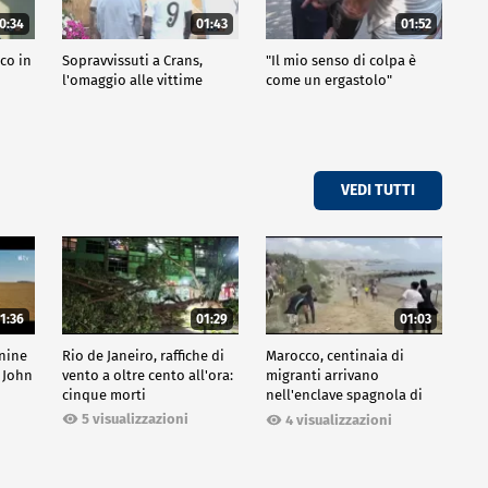
0:34
01:43
01:52
co in
Sopravvissuti a Crans,
"Il mio senso di colpa è
l'omaggio alle vittime
come un ergastolo"
VEDI TUTTI
1:36
01:29
01:03
inine
Rio de Janeiro, raffiche di
Marocco, centinaia di
 John
vento a oltre cento all'ora:
migranti arrivano
cinque morti
nell'enclave spagnola di
Ceuta
5 visualizzazioni
4 visualizzazioni