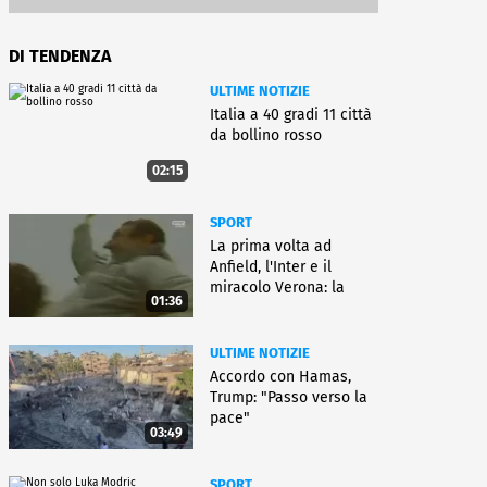
DI TENDENZA
ULTIME NOTIZIE
Italia a 40 gradi 11 città
da bollino rosso
02:15
SPORT
La prima volta ad
Anfield, l'Inter e il
miracolo Verona: la
01:36
carriera di Bagnoli
ULTIME NOTIZIE
Accordo con Hamas,
Trump: "Passo verso la
pace"
03:49
SPORT