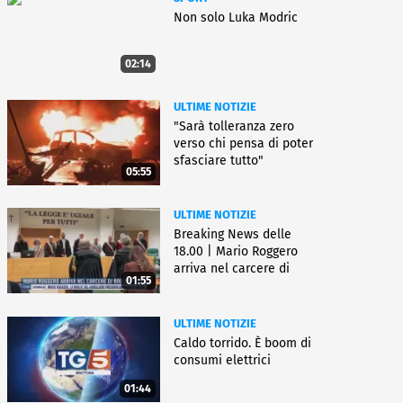
Non solo Luka Modric
02:14
ULTIME NOTIZIE
"Sarà tolleranza zero
verso chi pensa di poter
sfasciare tutto"
05:55
ULTIME NOTIZIE
Breaking News delle
18.00 | Mario Roggero
arriva nel carcere di
01:55
Bollate
ULTIME NOTIZIE
Caldo torrido. È boom di
consumi elettrici
01:44