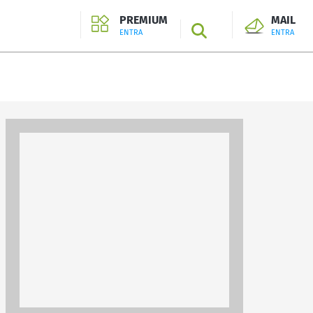
PREMIUM
MAIL
SEARCH
ENTRA
ENTRA
ENTRA