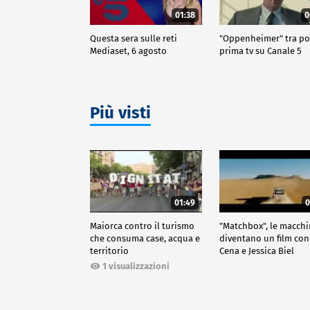
01:38
0
Questa sera sulle reti
"Oppenheimer" tra po
Mediaset, 6 agosto
prima tv su Canale 5
Più visti
01:49
0
Maiorca contro il turismo
"Matchbox", le macch
che consuma case, acqua e
diventano un film con
territorio
Cena e Jessica Biel
1 visualizzazioni