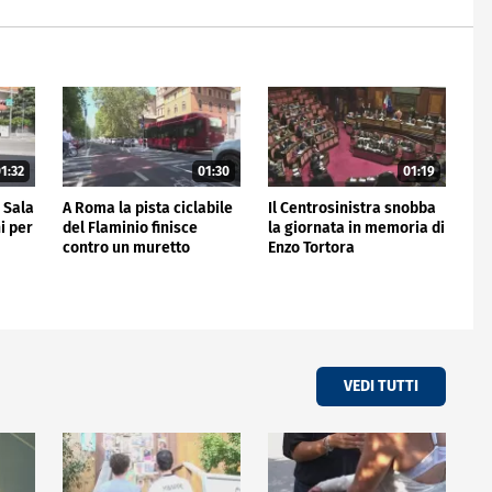
1:32
01:30
01:19
a Sala
A Roma la pista ciclabile
Il Centrosinistra snobba
i per
del Flaminio finisce
la giornata in memoria di
contro un muretto
Enzo Tortora
VEDI TUTTI