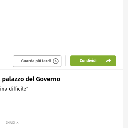
Condividi
Guarda più tardi
 il palazzo del Governo
na difficile"