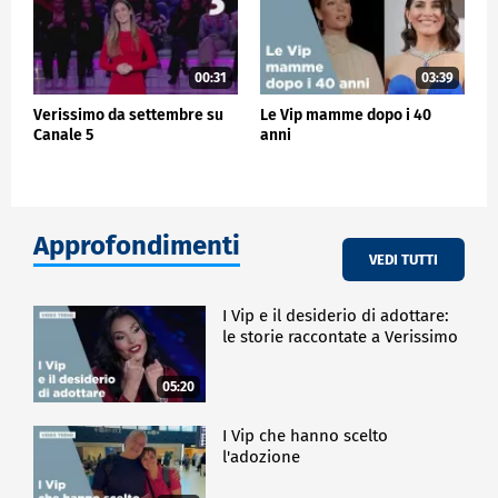
00:31
03:39
Verissimo da settembre su
Le Vip mamme dopo i 40
Canale 5
anni
Approfondimenti
VEDI TUTTI
I Vip e il desiderio di adottare:
le storie raccontate a Verissimo
05:20
I Vip che hanno scelto
l'adozione