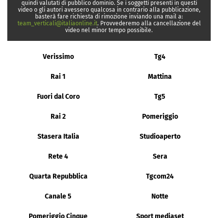
quindi valutati di pubblico dominio. Se i soggetti presenti in questi
video o gli autori avessero qualcosa in contrario alla pubblicazione,
basterà fare richiesta di rimozione inviando una mail a:
team_verticali@italiaonline.it
. Provvederemo alla cancellazione del
video nel minor tempo possibile.
Verissimo
Tg4
Rai 1
Mattina
Fuori dal Coro
Tg5
Rai 2
Pomeriggio
Stasera Italia
Studioaperto
Rete 4
Sera
Quarta Repubblica
Tgcom24
Canale 5
Notte
Pomeriggio Cinque
Sport mediaset