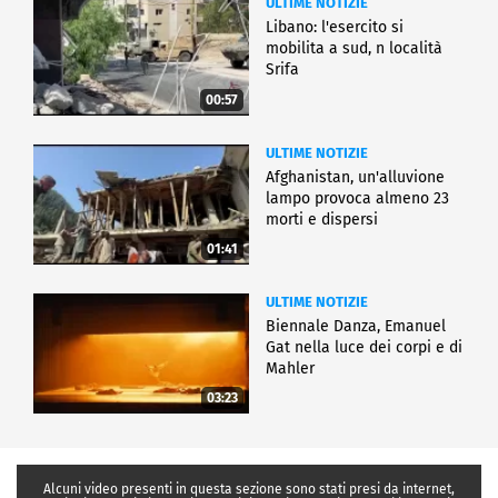
ULTIME NOTIZIE
Libano: l'esercito si
mobilita a sud, n località
Srifa
00:57
ULTIME NOTIZIE
Afghanistan, un'alluvione
lampo provoca almeno 23
morti e dispersi
01:41
ULTIME NOTIZIE
Biennale Danza, Emanuel
Gat nella luce dei corpi e di
Mahler
03:23
Alcuni video presenti in questa sezione sono stati presi da internet,