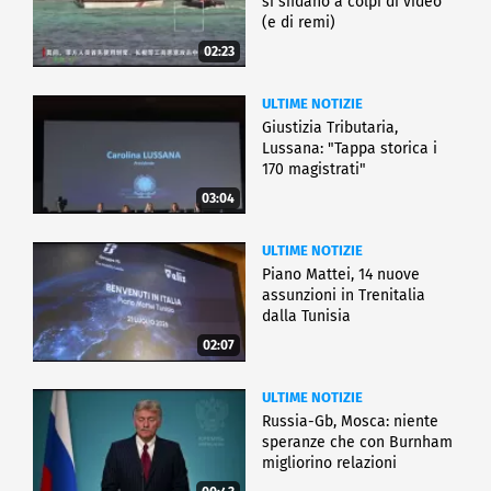
si sfidano a colpi di video
(e di remi)
02:23
ULTIME NOTIZIE
Giustizia Tributaria,
Lussana: "Tappa storica i
170 magistrati"
03:04
ULTIME NOTIZIE
Piano Mattei, 14 nuove
assunzioni in Trenitalia
dalla Tunisia
02:07
ULTIME NOTIZIE
Russia-Gb, Mosca: niente
speranze che con Burnham
migliorino relazioni