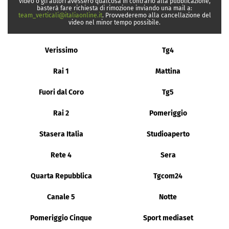
video o gli autori avessero qualcosa in contrario alla pubblicazione,
basterà fare richiesta di rimozione inviando una mail a:
team_verticali@italiaonline.it
. Provvederemo alla cancellazione del
video nel minor tempo possibile.
Verissimo
Tg4
Rai 1
Mattina
Fuori dal Coro
Tg5
Rai 2
Pomeriggio
Stasera Italia
Studioaperto
Rete 4
Sera
Quarta Repubblica
Tgcom24
Canale 5
Notte
Pomeriggio Cinque
Sport mediaset