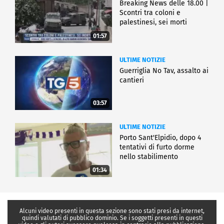
Breaking News delle 18.00 |
Scontri tra coloni e
palestinesi, sei morti
01:57
ULTIME NOTIZIE
Guerriglia No Tav, assalto ai
cantieri
03:57
ULTIME NOTIZIE
Porto Sant'Elpidio, dopo 4
tentativi di furto dorme
nello stabilimento
01:34
Alcuni video presenti in questa sezione sono stati presi da internet,
quindi valutati di pubblico dominio. Se i soggetti presenti in questi