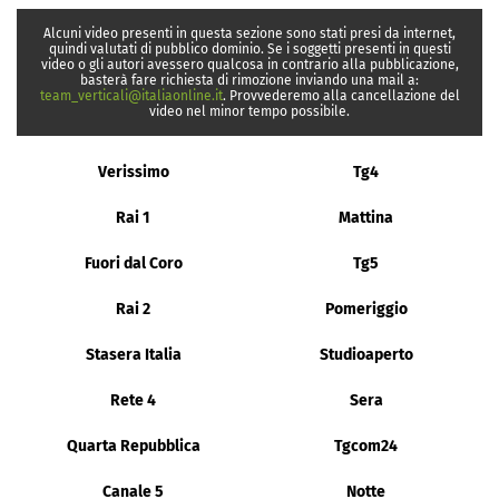
Alcuni video presenti in questa sezione sono stati presi da internet,
quindi valutati di pubblico dominio. Se i soggetti presenti in questi
video o gli autori avessero qualcosa in contrario alla pubblicazione,
basterà fare richiesta di rimozione inviando una mail a:
team_verticali@italiaonline.it
. Provvederemo alla cancellazione del
video nel minor tempo possibile.
Verissimo
Tg4
Rai 1
Mattina
Fuori dal Coro
Tg5
Rai 2
Pomeriggio
Stasera Italia
Studioaperto
Rete 4
Sera
Quarta Repubblica
Tgcom24
Canale 5
Notte