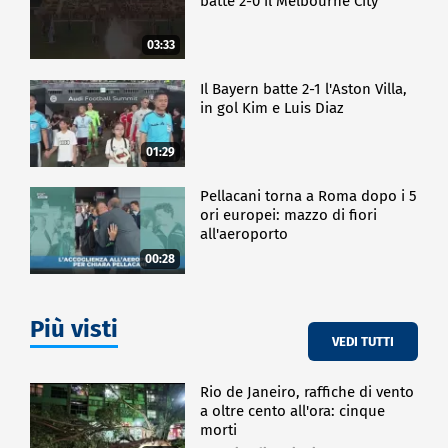
batte 2-0 il Melbourne City
03:33
Il Bayern batte 2-1 l'Aston Villa,
in gol Kim e Luis Diaz
01:29
Pellacani torna a Roma dopo i 5
ori europei: mazzo di fiori
all'aeroporto
00:28
Più visti
VEDI TUTTI
Rio de Janeiro, raffiche di vento
a oltre cento all'ora: cinque
morti