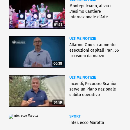
Montepulciano, al via il
51esimo Cantiere
Internazionale d'Arte
01:21
ULTIME NOTIZIE
Allarme Onu su aumento
esecuzioni capitali Iran: 56
uccisioni da marzo
00:38
ULTIME NOTIZIE
Incendi, Pecoraro Scanio:
serve un Piano nazionale
subito operativo
01:59
SPORT
Inter, ecco Marotta