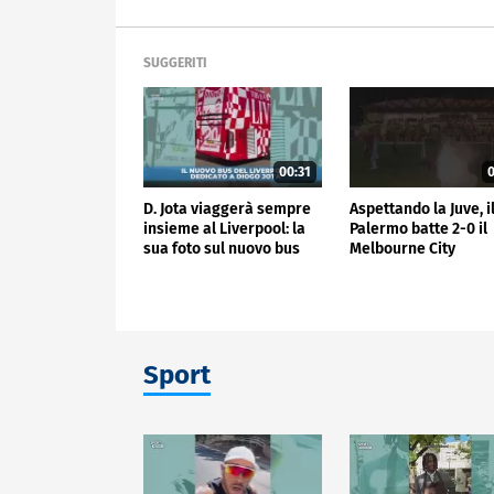
SUGGERITI
00:31
0
D. Jota viaggerà sempre
Aspettando la Juve, i
insieme al Liverpool: la
Palermo batte 2-0 il
sua foto sul nuovo bus
Melbourne City
Sport