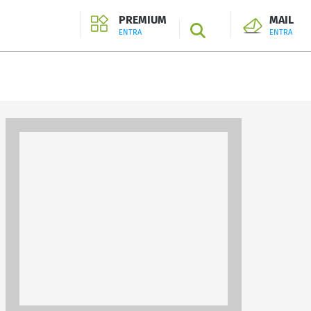
PREMIUM
MAIL
SEARCH
ENTRA
ENTRA
ENTRA