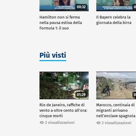
00:32
0
Hamilton non si ferma
Il Bayern celebra la
nella pausa estiva della
giornata della birra
Formula 1: il suo
allenamento
Più visti
01:29
0
Rio de Janeiro, raffiche di
Marocco, centinaia di
vento a oltre cento all'ora:
migranti arrivano
cinque morti
nell'enclave spagnola
Ceuta
2 visualizzazioni
2 visualizzazioni