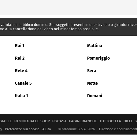
 valutati di pubblico dominio. Se i soggetti presenti in questi video o gli autori av
mo alla cancellazione del video nel minor tempo possibile.
Rai 1
Mattina
Rai 2
Pomeriggio
Rete 4
Sera
Canale 5
Notte
Italia 1
Domani
GIALLE
PAGINEGIALLE SHOP
PGCASA
PAGINEBIANCHE
TUTTOCITTÀ
DILEI
S
© Italiaonline S.p.A. 2026
Direzione e coordinamento 
cy
Preferenze sui cookie
Aiuto