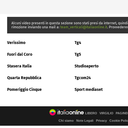
Alcuni video presenti in questa sezione sono stati presi da internet, quindi
rimozione inviando una mail a:
team_verticali@italiaonline.it
. Provvedere
Verissimo
Tg4
Fuori dal Coro
Tg5
Stasera Italia
Studioaperto
Quarta Repubblica
Tgcom24
Pomeriggio Cinque
Sport mediaset
LIBERO
VIRGILIO
PAGINE
Chi siamo
Note Legali
Privacy
Cookie Poli