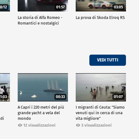
0:12
01:57
03:05
La storia di Alfa Romeo -
La prova di Skoda Elroq RS
Romantici e nostalgici
VEDI TUTTI
1:03
00:33
01:07
A Capri i 220 metri del più
I migranti di Ceuta: "Siamo
grande yacht a vela del
venuti qui in cerca di una
 di
mondo
vita migliore"
12 visualizzazioni
3 visualizzazioni