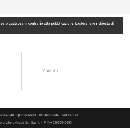
essero qualcosa in contrario alla pubblicazione, basterà fare richiesta di
Contatti
IVIAGGIA
QUIFINANZA
BUONISSIMO
SUPEREVA
di Libero Acquisition S.á r.l.
P. IVA 03970540963