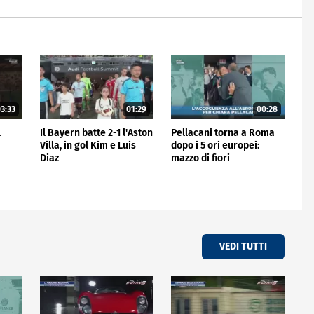
3:33
01:29
00:28
l
Il Bayern batte 2-1 l'Aston
Pellacani torna a Roma
Villa, in gol Kim e Luis
dopo i 5 ori europei:
Diaz
mazzo di fiori
all'aeroporto
VEDI TUTTI