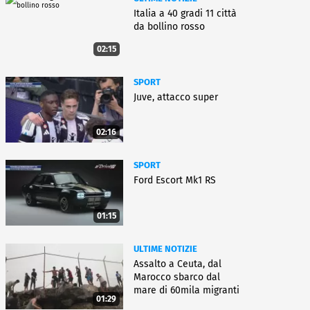
Italia a 40 gradi 11 città
da bollino rosso
02:15
SPORT
Juve, attacco super
02:16
SPORT
Ford Escort Mk1 RS
01:15
ULTIME NOTIZIE
Assalto a Ceuta, dal
Marocco sbarco dal
mare di 60mila migranti
01:29