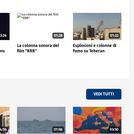
3:26
01:28
01:22
La colonna sonora del
Esplosioni e colonne di
inu
film "RRR"
fumo su Teheran
VEDI TUTTI
4:56
01:56
03:50