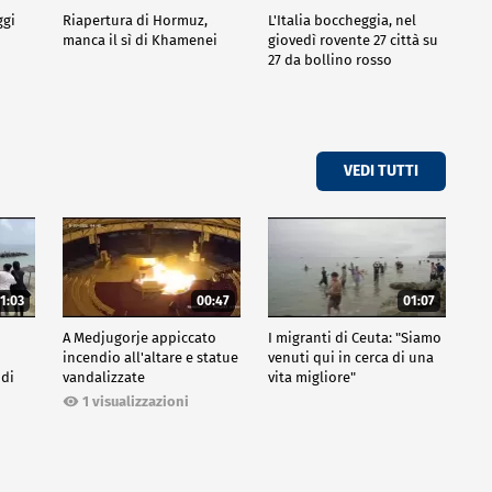
ggi
Riapertura di Hormuz,
L'Italia boccheggia, nel
manca il sì di Khamenei
giovedì rovente 27 città su
27 da bollino rosso
VEDI TUTTI
1:03
00:47
01:07
A Medjugorje appiccato
I migranti di Ceuta: "Siamo
incendio all'altare e statue
venuti qui in cerca di una
 di
vandalizzate
vita migliore"
1 visualizzazioni