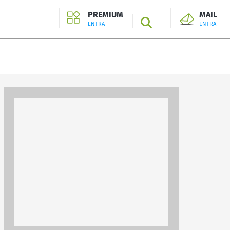
PREMIUM
MAIL
SEARCH
ENTRA
ENTRA
ENTRA