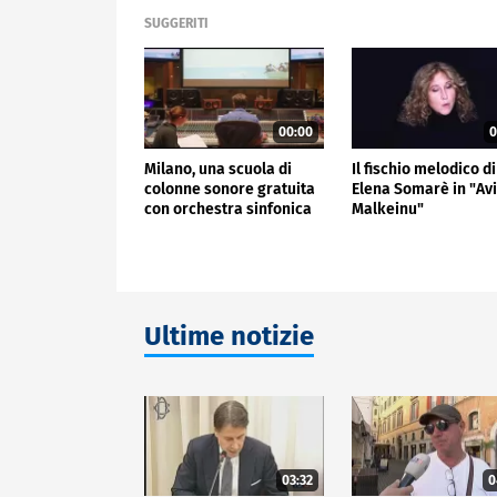
SUGGERITI
00:00
0
Milano, una scuola di
Il fischio melodico di
colonne sonore gratuita
Elena Somarè in "Av
con orchestra sinfonica
Malkeinu"
Ultime notizie
03:32
0