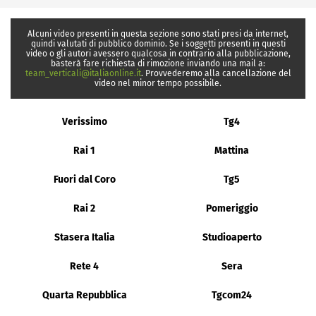
Alcuni video presenti in questa sezione sono stati presi da internet,
quindi valutati di pubblico dominio. Se i soggetti presenti in questi
video o gli autori avessero qualcosa in contrario alla pubblicazione,
basterà fare richiesta di rimozione inviando una mail a:
team_verticali@italiaonline.it
. Provvederemo alla cancellazione del
video nel minor tempo possibile.
Verissimo
Tg4
Rai 1
Mattina
Fuori dal Coro
Tg5
Rai 2
Pomeriggio
Stasera Italia
Studioaperto
Rete 4
Sera
Quarta Repubblica
Tgcom24