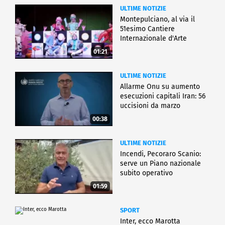
ULTIME NOTIZIE
Montepulciano, al via il
51esimo Cantiere
Internazionale d'Arte
01:21
ULTIME NOTIZIE
Allarme Onu su aumento
esecuzioni capitali Iran: 56
uccisioni da marzo
00:38
ULTIME NOTIZIE
Incendi, Pecoraro Scanio:
serve un Piano nazionale
subito operativo
01:59
SPORT
Inter, ecco Marotta