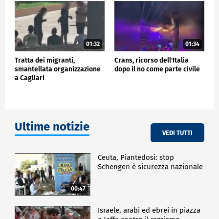
01:32
01:34
Tratta dei migranti,
Crans, ricorso dell'Italia
smantellata organizzazione
dopo il no come parte civile
a Cagliari
Ultime notizie
VEDI TUTTI
Ceuta, Piantedosi: stop
Schengen è sicurezza nazionale
00:47
Israele, arabi ed ebrei in piazza