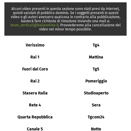
Alcuni video presenti in questa sezione sono stati presi da internet,
quindi valutati di pubblico dominio. Se i soggetti presenti in questi
video o gli autori avessero qualcosa in contrario alla pubblicazione,
basterà fare richiesta di rimozione inviando una mail a:
team_verticali@italiaonline.it
. Provvederemo alla cancellazione del
video nel minor tempo possibile.
Verissimo
Tg4
Rai 1
Mattina
Fuori dal Coro
Tg5
Rai 2
Pomeriggio
Stasera Italia
Studioaperto
Rete 4
Sera
Quarta Repubblica
Tgcom24
Canale 5
Notte