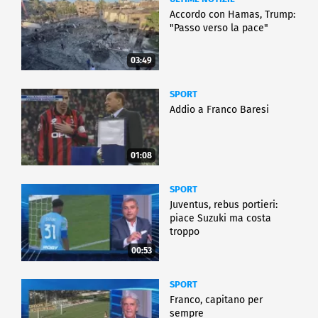
Accordo con Hamas, Trump:
"Passo verso la pace"
03:49
SPORT
Addio a Franco Baresi
01:08
SPORT
Juventus, rebus portieri:
piace Suzuki ma costa
troppo
00:53
SPORT
Franco, capitano per
sempre