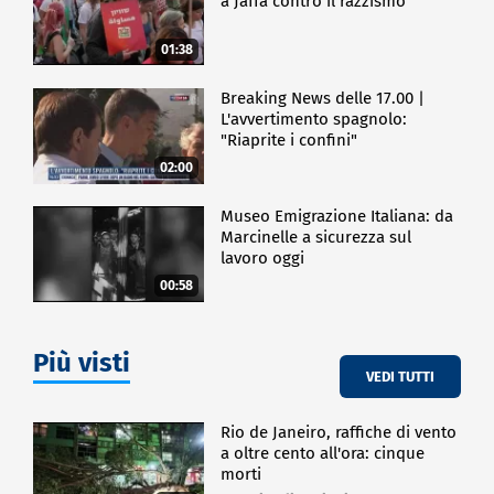
a Jaffa contro il razzismo
01:38
Breaking News delle 17.00 |
L'avvertimento spagnolo:
"Riaprite i confini"
02:00
Museo Emigrazione Italiana: da
Marcinelle a sicurezza sul
lavoro oggi
00:58
Più visti
VEDI TUTTI
Rio de Janeiro, raffiche di vento
a oltre cento all'ora: cinque
morti