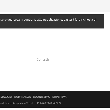
essero qualcosa in contrario alla pubblicazione, basterà fare richiesta di
Contatti
IVIAGGIA
QUIFINANZA
BUONISSIMO
SUPEREVA
di Libero Acquisition S.á r.l.
P. IVA 03970540963