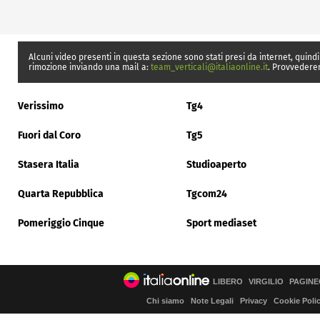
Alcuni video presenti in questa sezione sono stati presi da internet, quindi
rimozione inviando una mail a:
team_verticali@italiaonline.it
. Provvedere
Verissimo
Tg4
Fuori dal Coro
Tg5
Stasera Italia
Studioaperto
Quarta Repubblica
Tgcom24
Pomeriggio Cinque
Sport mediaset
LIBERO
VIRGILIO
PAGINE
Chi siamo
Note Legali
Privacy
Cookie Poli