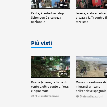
00:47
0
Ceuta, Piantedosi: stop
Israele, arabi ed ebrei
Schengen è sicurezza
piazza a Jaffa contro i
nazionale
razzismo
Più visti
01:29
0
Rio de Janeiro, raffiche di
Marocco, centinaia di
vento a oltre cento all'ora:
migranti arrivano
cinque morti
nell'enclave spagnola
Ceuta
3 visualizzazioni
5 visualizzazioni