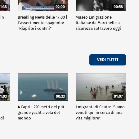
1:38
02:00
00:58
 in
Breaking News delle 17.00 |
Museo Emigrazione
l
L'avvertimento spagnolo:
Italiana: da Marcinelle a
"Riaprite i confini"
sicurezza sul lavoro oggi
VEDI TUTTI
1:03
00:33
01:07
A Capri i 220 metri del più
I migranti di Ceuta: "Siamo
grande yacht a vela del
venuti qui in cerca di una
 di
mondo
vita migliore"