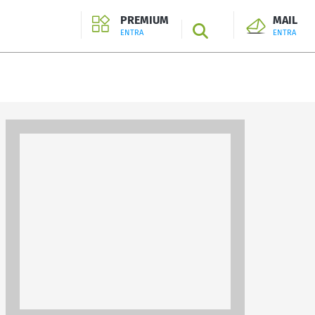
PREMIUM
MAIL
SEARCH
ENTRA
ENTRA
ENTRA