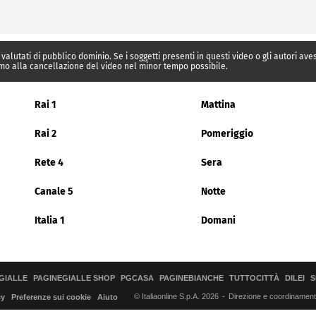
 valutati di pubblico dominio. Se i soggetti presenti in questi video o gli autori av
mo alla cancellazione del video nel minor tempo possibile.
Rai 1
Mattina
Rai 2
Pomeriggio
Rete 4
Sera
Canale 5
Notte
Italia 1
Domani
GIALLE
PAGINEGIALLE SHOP
PGCASA
PAGINEBIANCHE
TUTTOCITTÀ
DILEI
S
© Italiaonline S.p.A. 2026
Direzione e coordinamento 
cy
Preferenze sui cookie
Aiuto