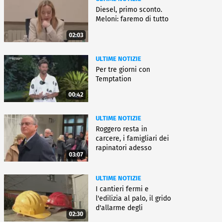
Diesel, primo sconto.
Meloni: faremo di tutto
02:03
ULTIME NOTIZIE
Per tre giorni con
Temptation
00:42
ULTIME NOTIZIE
Roggero resta in
carcere, i famigliari dei
rapinatori adesso
03:07
battono cassa
ULTIME NOTIZIE
I cantieri fermi e
l'edilizia al palo, il grido
d'allarme degli
02:30
architetti