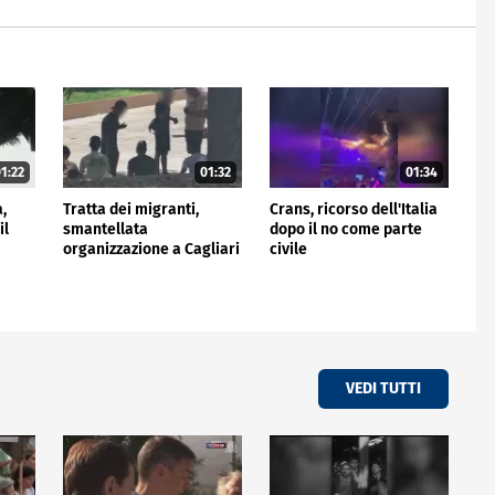
1:22
01:32
01:34
a,
Tratta dei migranti,
Crans, ricorso dell'Italia
il
smantellata
dopo il no come parte
organizzazione a Cagliari
civile
VEDI TUTTI