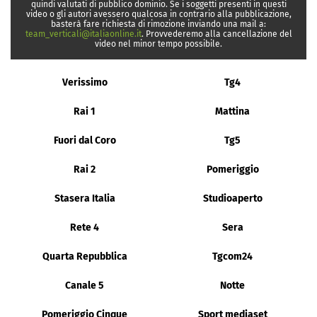
quindi valutati di pubblico dominio. Se i soggetti presenti in questi
video o gli autori avessero qualcosa in contrario alla pubblicazione,
basterà fare richiesta di rimozione inviando una mail a:
team_verticali@italiaonline.it
. Provvederemo alla cancellazione del
video nel minor tempo possibile.
Verissimo
Tg4
Rai 1
Mattina
Fuori dal Coro
Tg5
Rai 2
Pomeriggio
Stasera Italia
Studioaperto
Rete 4
Sera
Quarta Repubblica
Tgcom24
Canale 5
Notte
Pomeriggio Cinque
Sport mediaset