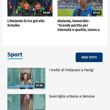
02:05
01:42
L'Atalanta fa tre gol allo
Atalanta, Samardzic:
Schalke
"Grande partita per
intensità e qualità, siamo a
buon punto"
Sport
VEDI TUTTI
I trofei di Pellacani a Parigi
01:56
Guerriglia urbana a Genova