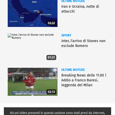
ULTIME NOTIZIE
Iran e Ucraina, notte di
attacchi
03:32
SPORT
Inter, l'arrivo di Stones non
esclude Romero
01:21
ULTIME NOTIZIE
Breaking News delle 11.00 |
Addio a Franco Baresi,
leggenda del Milan
02:13
Alcuni video presenti in questa sezione sono stati presi da internet,