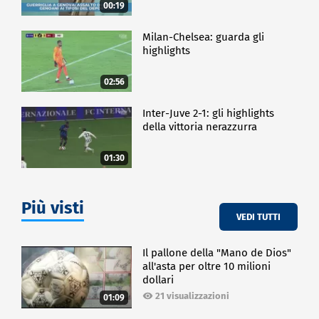
00:19
Milan-Chelsea: guarda gli
highlights
02:56
Inter-Juve 2-1: gli highlights
della vittoria nerazzurra
01:30
Più visti
VEDI TUTTI
Il pallone della "Mano de Dios"
all'asta per oltre 10 milioni
dollari
21 visualizzazioni
01:09