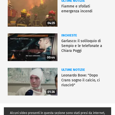
ULTIME NOTIZIE
Fiamme e sfollati
emergenza incendi
04:35
INCHIESTE
Garlasco: il soliloquio di
Sempio e le telefonate a
Chiara Poggi
00:44
ULTIME NOTIZIE
Leonardo Bove: "Dopo
Crans sogno il calcio, ci
riuscirò"
01:36
Alcuni video presenti in questa sezione sono stati presi da internet,