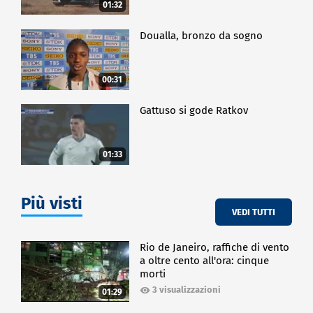
01:32
Doualla, bronzo da sogno
00:31
Gattuso si gode Ratkov
01:33
Più visti
VEDI TUTTI
Rio de Janeiro, raffiche di vento
a oltre cento all'ora: cinque
morti
3 visualizzazioni
01:29