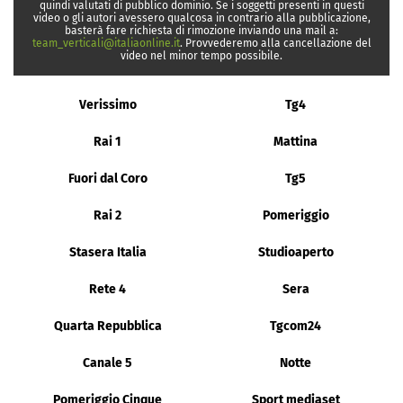
quindi valutati di pubblico dominio. Se i soggetti presenti in questi
video o gli autori avessero qualcosa in contrario alla pubblicazione,
basterà fare richiesta di rimozione inviando una mail a:
team_verticali@italiaonline.it
. Provvederemo alla cancellazione del
video nel minor tempo possibile.
Verissimo
Tg4
Rai 1
Mattina
Fuori dal Coro
Tg5
Rai 2
Pomeriggio
Stasera Italia
Studioaperto
Rete 4
Sera
Quarta Repubblica
Tgcom24
Canale 5
Notte
Pomeriggio Cinque
Sport mediaset