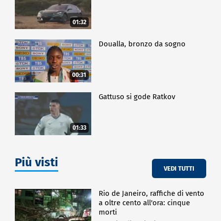
01:32
Doualla, bronzo da sogno
00:31
Gattuso si gode Ratkov
01:33
Più visti
VEDI TUTTI
Rio de Janeiro, raffiche di vento
a oltre cento all'ora: cinque
morti