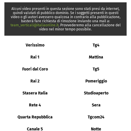
Alcuni video presenti in questa sezione sono stati presi da internet,
quindi valutati di pubblico dominio. Se i soggetti presenti in questi
video o gli autori avessero qualcosa in contrario alla pubblicazione,
basterà fare richiesta di rimozione inviando una mail a:
team_verticali@italiaonline.it
. Provvederemo alla cancellazione del
video nel minor tempo possibile.
Verissimo
Tg4
Rai 1
Mattina
Fuori dal Coro
Tg5
Rai 2
Pomeriggio
Stasera Italia
Studioaperto
Rete 4
Sera
Quarta Repubblica
Tgcom24
Canale 5
Notte