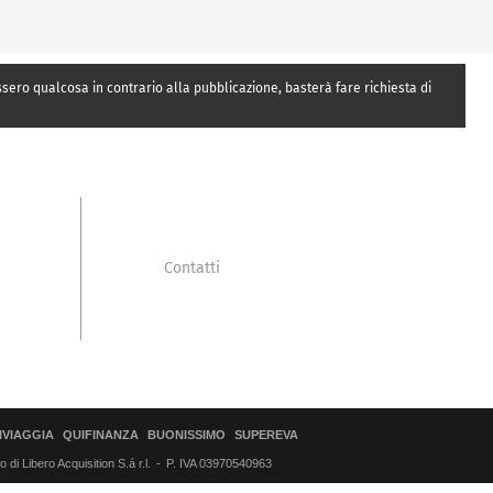
essero qualcosa in contrario alla pubblicazione, basterà fare richiesta di
Contatti
IVIAGGIA
QUIFINANZA
BUONISSIMO
SUPEREVA
di Libero Acquisition S.á r.l.
P. IVA 03970540963