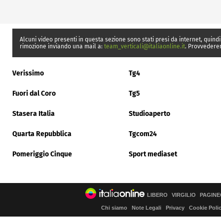
Alcuni video presenti in questa sezione sono stati presi da internet, quindi
rimozione inviando una mail a:
team_verticali@italiaonline.it
. Provvedere
Verissimo
Tg4
Fuori dal Coro
Tg5
Stasera Italia
Studioaperto
Quarta Repubblica
Tgcom24
Pomeriggio Cinque
Sport mediaset
LIBERO
VIRGILIO
PAGINE
Chi siamo
Note Legali
Privacy
Cookie Poli