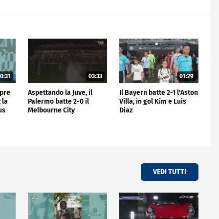
0:31
03:33
01:29
mpre
Aspettando la Juve, il
Il Bayern batte 2-1 l'Aston
 la
Palermo batte 2-0 il
Villa, in gol Kim e Luis
us
Melbourne City
Diaz
VEDI TUTTI