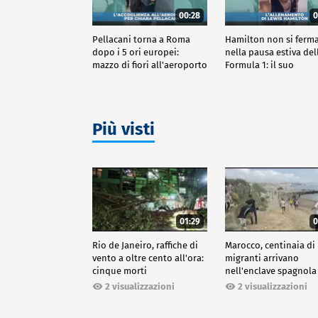
00:28
0
Pellacani torna a Roma
Hamilton non si ferm
dopo i 5 ori europei:
nella pausa estiva del
mazzo di fiori all'aeroporto
Formula 1: il suo
allenamento
Più visti
01:29
0
Rio de Janeiro, raffiche di
Marocco, centinaia di
vento a oltre cento all'ora:
migranti arrivano
cinque morti
nell'enclave spagnola
Ceuta
2 visualizzazioni
2 visualizzazioni