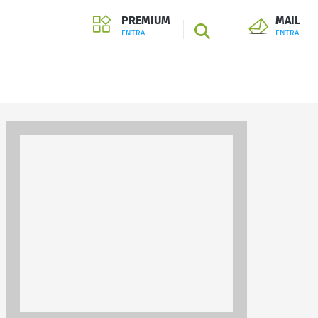
PREMIUM
MAIL
SEARCH
ENTRA
ENTRA
ENTRA