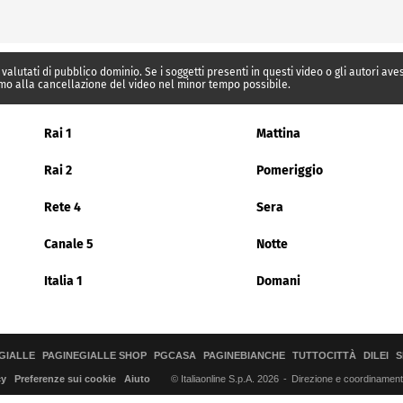
 valutati di pubblico dominio. Se i soggetti presenti in questi video o gli autori av
mo alla cancellazione del video nel minor tempo possibile.
Rai 1
Mattina
Rai 2
Pomeriggio
Rete 4
Sera
Canale 5
Notte
Italia 1
Domani
GIALLE
PAGINEGIALLE SHOP
PGCASA
PAGINEBIANCHE
TUTTOCITTÀ
DILEI
S
© Italiaonline S.p.A. 2026
Direzione e coordinamento 
cy
Preferenze sui cookie
Aiuto