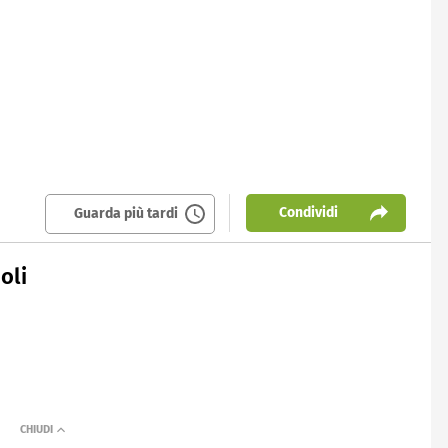
Condividi
Guarda più tardi
oli