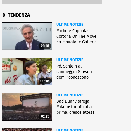
DI TENDENZA
ULTIME NOTIZIE
Michele Coppola:
Cortona On The Move
ha ispiralo le Gallerie
01:18
d'Italia
ULTIME NOTIZIE
Pd, Schlein al
campeggio Giovani
dem: "conoscono
00:58
priorità italiani"
ULTIME NOTIZIE
Bad Bunny strega
Milano: trionfo alla
prima, cresce attesa
02:25
per bis
ULTIME NOTIZIE