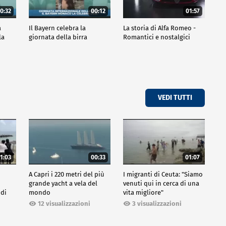
0:32
00:12
01:57
a
Il Bayern celebra la
La storia di Alfa Romeo -
la
giornata della birra
Romantici e nostalgici
VEDI TUTTI
1:03
00:33
01:07
A Capri i 220 metri del più
I migranti di Ceuta: "Siamo
grande yacht a vela del
venuti qui in cerca di una
 di
mondo
vita migliore"
12 visualizzazioni
3 visualizzazioni