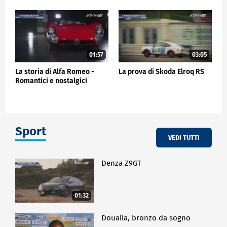
01:57
03:05
La storia di Alfa Romeo -
La prova di Skoda Elroq RS
Romantici e nostalgici
Sport
VEDI TUTTI
Denza Z9GT
01:32
Doualla, bronzo da sogno