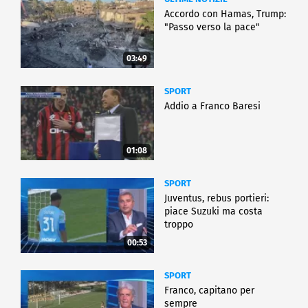
Accordo con Hamas, Trump:
"Passo verso la pace"
03:49
SPORT
Addio a Franco Baresi
01:08
SPORT
Juventus, rebus portieri:
piace Suzuki ma costa
troppo
00:53
SPORT
Franco, capitano per
sempre