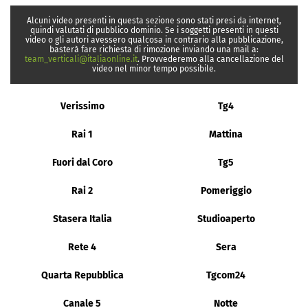
Alcuni video presenti in questa sezione sono stati presi da internet,
quindi valutati di pubblico dominio. Se i soggetti presenti in questi
video o gli autori avessero qualcosa in contrario alla pubblicazione,
basterà fare richiesta di rimozione inviando una mail a:
team_verticali@italiaonline.it
. Provvederemo alla cancellazione del
video nel minor tempo possibile.
Verissimo
Tg4
Rai 1
Mattina
Fuori dal Coro
Tg5
Rai 2
Pomeriggio
Stasera Italia
Studioaperto
Rete 4
Sera
Quarta Repubblica
Tgcom24
Canale 5
Notte