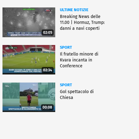
ULTIME NOTIZIE
Breaking News delle
11.00 | Hormuz, Trump:
danni a navi coperti
02:05
dall'Iran
SPORT
Il fratello minore di
Kvara incanta in
Conference
02:34
SPORT
Gol spettacolo di
Chiesa
00:08