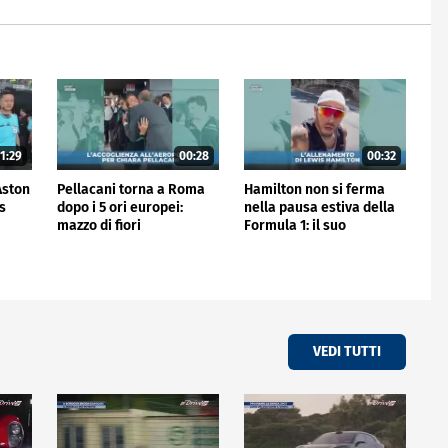
1:29
00:28
00:32
'Aston
Pellacani torna a Roma
Hamilton non si ferma
is
dopo i 5 ori europei:
nella pausa estiva della
mazzo di fiori
Formula 1: il suo
all'aeroporto
allenamento
VEDI TUTTI