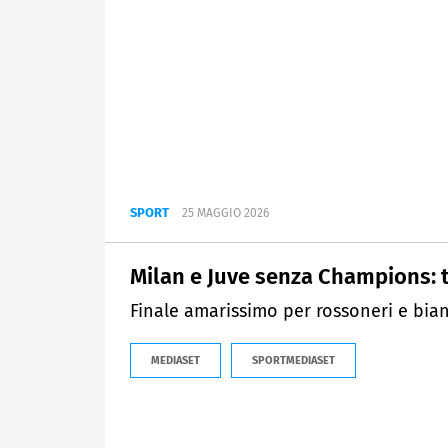
SPORT
25 MAGGIO 2026
Milan e Juve senza Champions: t
Finale amarissimo per rossoneri e bia
MEDIASET
SPORTMEDIASET