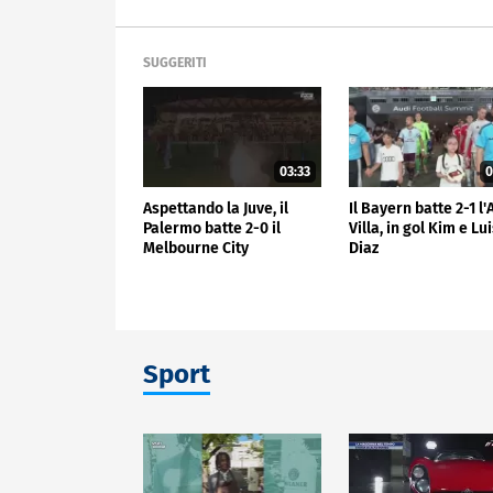
SUGGERITI
03:33
0
Aspettando la Juve, il
Il Bayern batte 2-1 l
Palermo batte 2-0 il
Villa, in gol Kim e Lu
Melbourne City
Diaz
Sport