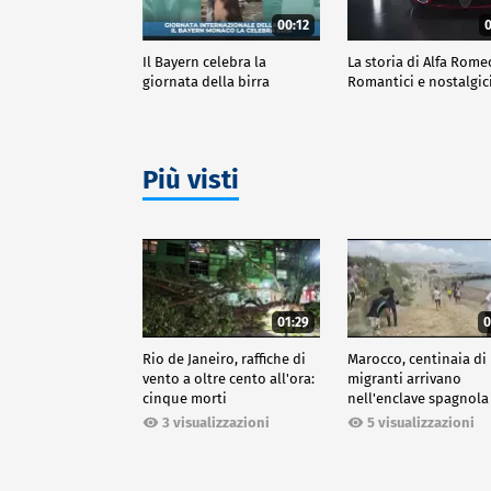
00:12
0
Il Bayern celebra la
La storia di Alfa Rome
giornata della birra
Romantici e nostalgic
Più visti
01:29
0
Rio de Janeiro, raffiche di
Marocco, centinaia di
vento a oltre cento all'ora:
migranti arrivano
cinque morti
nell'enclave spagnola
Ceuta
3 visualizzazioni
5 visualizzazioni