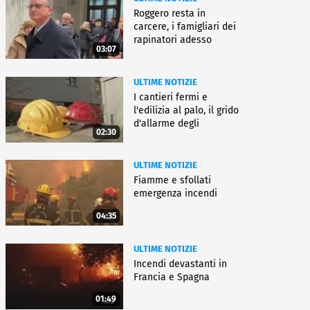
Roggero resta in
carcere, i famigliari dei
rapinatori adesso
03:07
battono cassa
ULTIME NOTIZIE
I cantieri fermi e
l'edilizia al palo, il grido
d'allarme degli
02:30
architetti
ULTIME NOTIZIE
Fiamme e sfollati
emergenza incendi
04:35
ULTIME NOTIZIE
Incendi devastanti in
Francia e Spagna
01:49