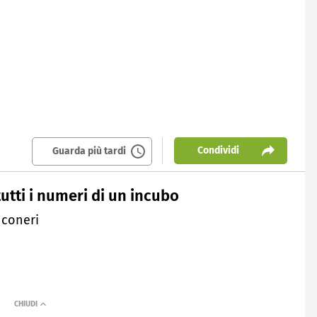
Condividi
Guarda più tardi
utti i numeri di un incubo
nconeri