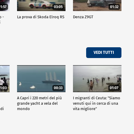
1:57
03:05
01:32
o -
La prova di Skoda Elroq RS
Denza Z9GT
i
VEDI TUTTI
1:03
00:33
01:07
A Capri i 220 metri del più
I migranti di Ceuta: "Siamo
grande yacht a vela del
venuti qui in cerca di una
 di
mondo
vita migliore"