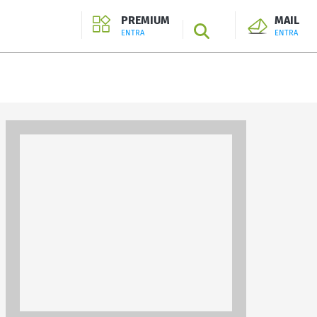
PREMIUM
MAIL
SEARCH
ENTRA
ENTRA
ENTRA