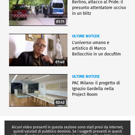
Berlino, attacco al Pride: il
presunto attentatore ucciso
in un blitz
01:11
ULTIME NOTIZIE
L'universo umano e
artistico di Marco
Bellocchio in un docufilm
01:40
ULTIME NOTIZIE
PAC Milano: il progetto di
Ignazio Gardella nella
Project Room
02:42
Alcuni video presenti in questa sezione sono stati presi da internet,
quindi valutati di pubblico dominio. Se i soggetti presenti in questi