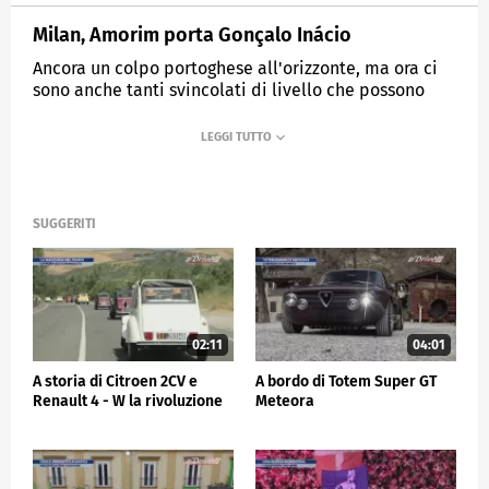
Milan, Amorim porta Gonçalo Inácio
Ancora un colpo portoghese all'orizzonte, ma ora ci
sono anche tanti svincolati di livello che possono
entrare nelle trattative di mercato.
MEDIASET
SPORTMEDIASET
SUGGERITI
02:11
04:01
A storia di Citroen 2CV e
A bordo di Totem Super GT
Renault 4 - W la rivoluzione
Meteora