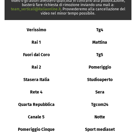
video o gli autori avessero qualcosa in contrario alla pubblicazione,
basterà fare richiesta di rimozione inviando una mail a:
team_verticali@italiaonline.it
. Provvederemo alla cancellazione del
video nel minor tempo possibile.
Verissimo
Tg4
Rai 1
Mattina
Fuori dal Coro
Tg5
Rai 2
Pomeriggio
Stasera Italia
Studioaperto
Rete 4
Sera
Quarta Repubblica
Tgcom24
Canale 5
Notte
Pomeriggio Cinque
Sport mediaset