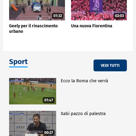
01:32
02:03
Geely per il rinascimento
Una nuova Fiorentina
urbano
Sport
VEDI TUTTI
Ecco la Roma che verrà
01:47
Xabi pazzo di palestra
00:27