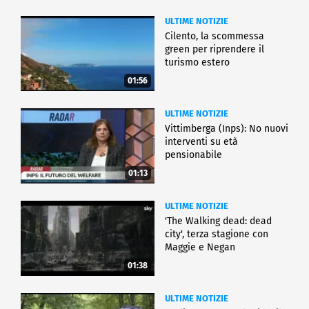
ULTIME NOTIZIE
Cilento, la scommessa
green per riprendere il
turismo estero
01:56
ULTIME NOTIZIE
Vittimberga (Inps): No nuovi
interventi su età
pensionabile
01:13
ULTIME NOTIZIE
'The Walking dead: dead
city', terza stagione con
Maggie e Negan
01:38
ULTIME NOTIZIE