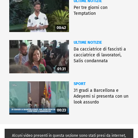
ULTIME NOTIZIE
Per tre giorni con
Temptation
00:42
ULTIME NOTIZIE
Da cacciatrice di fascisti a
cacciatrice di lavoratori,
Salis condannata
01:31
SPORT
31 gradi a Barcellona e
Adeyemi si presenta con un
look assurdo
00:23
Alcuni video presenti in questa sezione sono stati presi da internet,