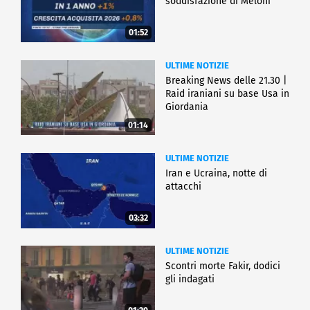
soddisfazione di Meloni
01:52
ULTIME NOTIZIE
Breaking News delle 21.30 |
Raid iraniani su base Usa in
Giordania
01:14
ULTIME NOTIZIE
Iran e Ucraina, notte di
attacchi
03:32
ULTIME NOTIZIE
Scontri morte Fakir, dodici
gli indagati