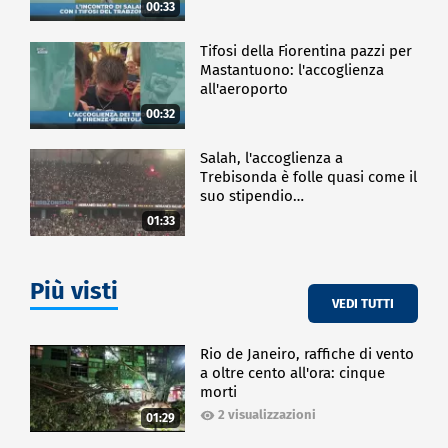
00:33
Tifosi della Fiorentina pazzi per
Mastantuono: l'accoglienza
all'aeroporto
00:32
Salah, l'accoglienza a
Trebisonda è folle quasi come il
suo stipendio…
01:33
Più visti
VEDI TUTTI
Rio de Janeiro, raffiche di vento
a oltre cento all'ora: cinque
morti
2 visualizzazioni
01:29