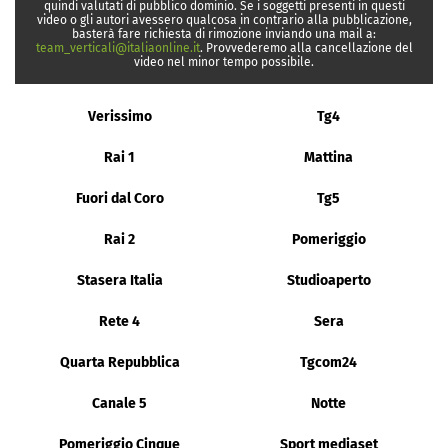
quindi valutati di pubblico dominio. Se i soggetti presenti in questi
video o gli autori avessero qualcosa in contrario alla pubblicazione,
basterà fare richiesta di rimozione inviando una mail a:
team_verticali@italiaonline.it
. Provvederemo alla cancellazione del
video nel minor tempo possibile.
Verissimo
Tg4
Rai 1
Mattina
Fuori dal Coro
Tg5
Rai 2
Pomeriggio
Stasera Italia
Studioaperto
Rete 4
Sera
Quarta Repubblica
Tgcom24
Canale 5
Notte
Pomeriggio Cinque
Sport mediaset