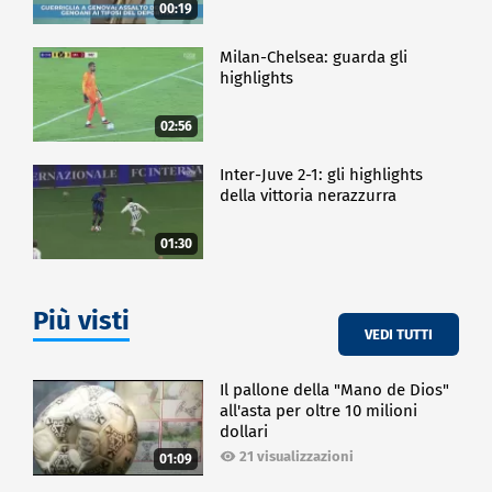
00:19
Milan-Chelsea: guarda gli
highlights
02:56
Inter-Juve 2-1: gli highlights
della vittoria nerazzurra
01:30
Più visti
VEDI TUTTI
Il pallone della "Mano de Dios"
all'asta per oltre 10 milioni
dollari
21 visualizzazioni
01:09