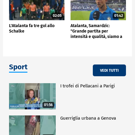
02:05
01:42
L'Atalanta fa tre gol allo
Atalanta, Samardzic:
Schalke
"Grande partita per
intensità e qualità, siamo a
buon punto"
Sport
VEDI TUTTI
I trofei di Pellacani a Parigi
01:56
Guerriglia urbana a Genova