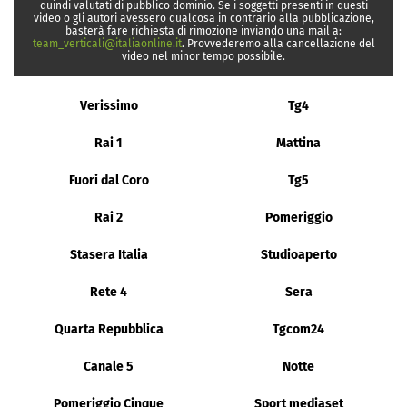
quindi valutati di pubblico dominio. Se i soggetti presenti in questi
video o gli autori avessero qualcosa in contrario alla pubblicazione,
basterà fare richiesta di rimozione inviando una mail a:
team_verticali@italiaonline.it
. Provvederemo alla cancellazione del
video nel minor tempo possibile.
Verissimo
Tg4
Rai 1
Mattina
Fuori dal Coro
Tg5
Rai 2
Pomeriggio
Stasera Italia
Studioaperto
Rete 4
Sera
Quarta Repubblica
Tgcom24
Canale 5
Notte
Pomeriggio Cinque
Sport mediaset