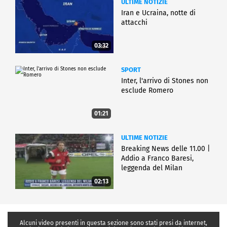
ULTIME NOTIZIE
Iran e Ucraina, notte di
attacchi
03:32
SPORT
Inter, l'arrivo di Stones non
esclude Romero
01:21
ULTIME NOTIZIE
Breaking News delle 11.00 |
Addio a Franco Baresi,
leggenda del Milan
02:13
Alcuni video presenti in questa sezione sono stati presi da internet,