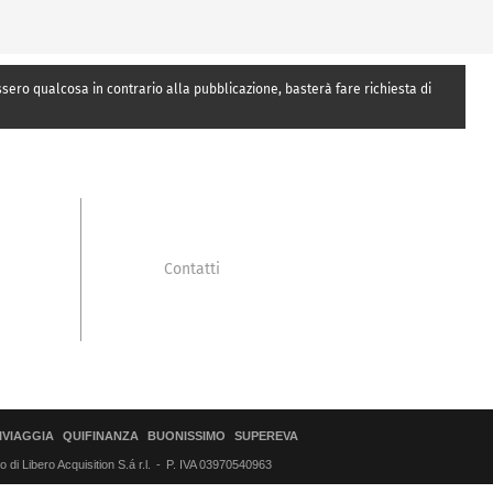
essero qualcosa in contrario alla pubblicazione, basterà fare richiesta di
Contatti
IVIAGGIA
QUIFINANZA
BUONISSIMO
SUPEREVA
di Libero Acquisition S.á r.l.
P. IVA 03970540963