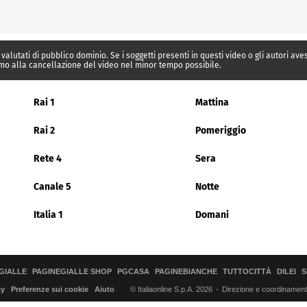
 valutati di pubblico dominio. Se i soggetti presenti in questi video o gli autori av
mo alla cancellazione del video nel minor tempo possibile.
Rai 1
Mattina
Rai 2
Pomeriggio
Rete 4
Sera
Canale 5
Notte
Italia 1
Domani
GIALLE
PAGINEGIALLE SHOP
PGCASA
PAGINEBIANCHE
TUTTOCITTÀ
DILEI
S
© Italiaonline S.p.A. 2026
Direzione e coordinamento 
cy
Preferenze sui cookie
Aiuto