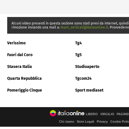
Alcuni video presenti in questa sezione sono stati presi da internet, quindi
rimozione inviando una mail a:
team_verticali@italiaonline.it
. Provvedere
Verissimo
Tg4
Fuori dal Coro
Tg5
Stasera Italia
Studioaperto
Quarta Repubblica
Tgcom24
Pomeriggio Cinque
Sport mediaset
LIBERO
VIRGILIO
PAGINE
Chi siamo
Note Legali
Privacy
Cookie Poli