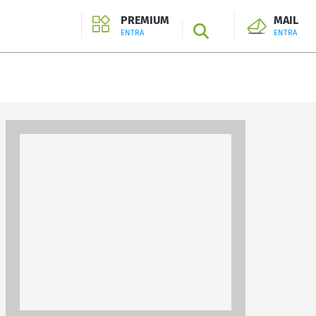
PREMIUM
MAIL
SEARCH
ENTRA
ENTRA
ENTRA