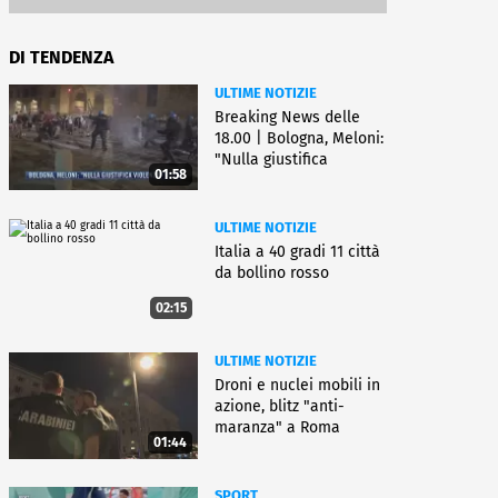
DI TENDENZA
ULTIME NOTIZIE
Breaking News delle
18.00 | Bologna, Meloni:
"Nulla giustifica
01:58
violenza"
ULTIME NOTIZIE
Italia a 40 gradi 11 città
da bollino rosso
02:15
ULTIME NOTIZIE
Droni e nuclei mobili in
azione, blitz "anti-
maranza" a Roma
01:44
SPORT