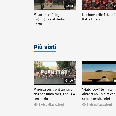
02:45
0
Milan-Inter 1-1: gli
Lo show delle Estathé
highlights del derby di
Italia Finals
Perth
Più visti
01:49
0
Maiorca contro il turismo
"Matchbox", le macch
che consuma case, acqua e
diventano un film con
territorio
Cena e Jessica Biel
8 visualizzazioni
3 visualizzazioni