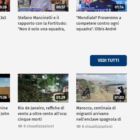
0:26
00:57
01:14
 3x3
Stefano Mancinelli e il
"Mondiale? Proveremo a
rapporto con la Fortitudo:
competere contro ogni
"Non è solo una squadra,
squadra". Olbis Andrè
ma una fede"
racconta il percorso di
avvicinamento ai prossimi
mondiali in Germania.
VEDI TUTTI
1:36
01:29
01:03
inine
Rio de Janeiro, raffiche di
Marocco, centinaia di
 John
vento a oltre cento all'ora:
migranti arrivano
cinque morti
nell'enclave spagnola di
Ceuta
9 visualizzazioni
6 visualizzazioni