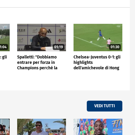
1:04
01:19
01:30
 gli
Spalletti: "Dobbiamo
Chelsea-Juventus 0-1: gli
entrare per forza in
highlights
Champions perché la
dell'amichevole di Hong
Juve non può stare fuori"
Kong
VEDI TUTTI