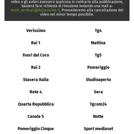
video o gli autori avessero qualcosa in contrario alla pubblicazione,
basterà fare richiesta di rimozione inviando una mail a:
team_verticali@italiaonline.it
. Provvederemo alla cancellazione del
video nel minor tempo possibile.
Verissimo
Tg4
Rai 1
Mattina
Fuori dal Coro
Tg5
Rai 2
Pomeriggio
Stasera Italia
Studioaperto
Rete 4
Sera
Quarta Repubblica
Tgcom24
Canale 5
Notte
Pomeriggio Cinque
Sport mediaset