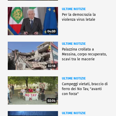
ULTIME NOTIZIE
Per la democrazia la
violenza virus letale
04:00
ULTIME NOTIZIE
Palazzina crollata a
Messina, corpo recuperato,
scavi tra le macerie
02:18
ULTIME NOTIZIE
Campeggi vietati, braccio di
ferro dei No Tav, "avanti
con forza"
02:04
ULTIME NOTIZIE