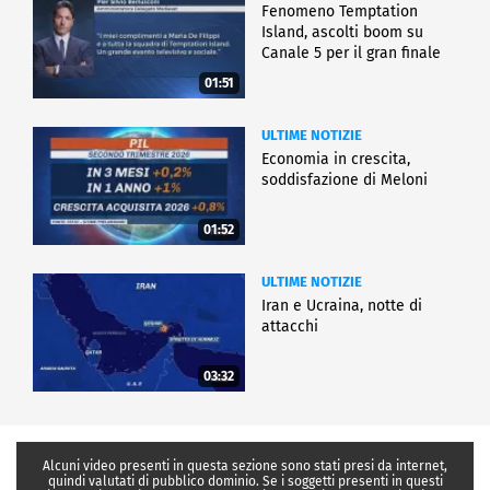
Fenomeno Temptation
Island, ascolti boom su
Canale 5 per il gran finale
01:51
ULTIME NOTIZIE
Economia in crescita,
soddisfazione di Meloni
01:52
ULTIME NOTIZIE
Iran e Ucraina, notte di
attacchi
03:32
Alcuni video presenti in questa sezione sono stati presi da internet,
quindi valutati di pubblico dominio. Se i soggetti presenti in questi