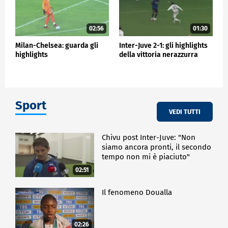
02:56
01:30
Milan-Chelsea: guarda gli
Inter-Juve 2-1: gli highlights
highlights
della vittoria nerazzurra
Sport
VEDI TUTTI
Chivu post Inter-Juve: "Non
siamo ancora pronti, il secondo
tempo non mi è piaciuto"
02:51
Il fenomeno Doualla
02:26