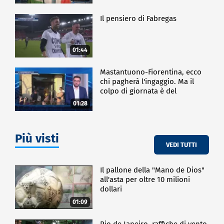
Il pensiero di Fabregas
01:44
Mastantuono-Fiorentina, ecco
chi pagherà l'ingaggio. Ma il
colpo di giornata è del
Frosinone"
01:28
Più visti
VEDI TUTTI
Il pallone della "Mano de Dios"
all'asta per oltre 10 milioni
dollari
01:09
Rio de Janeiro, raffiche di vento