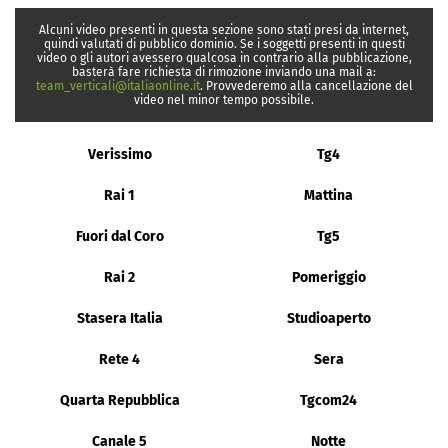
Alcuni video presenti in questa sezione sono stati presi da internet,
quindi valutati di pubblico dominio. Se i soggetti presenti in questi
video o gli autori avessero qualcosa in contrario alla pubblicazione,
basterà fare richiesta di rimozione inviando una mail a:
team_verticali@italiaonline.it
. Provvederemo alla cancellazione del
video nel minor tempo possibile.
Verissimo
Tg4
Rai 1
Mattina
Fuori dal Coro
Tg5
Rai 2
Pomeriggio
Stasera Italia
Studioaperto
Rete 4
Sera
Quarta Repubblica
Tgcom24
Canale 5
Notte