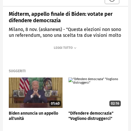
Midterm, appello finale di Biden: votate per
difendere democrazia
Milano, 8 nov. (askanews) - "Questa elezioni non sono
un referendum, sono una scelta tra due visioni molto
diverse dell'America". Lo ha detto il presidente Usa,
Joe Biden, nel suo ultimo comizio nel Maryland
prima delle elzioni di metà mandato. "Sappiamo
che la nostra democrazia è a rischio e sappiamo che
questo è il vostro momento per difenderla", ha detto.
SUGGERITI
ESTERI
01:40
02:16
Biden annuncia un appello
"Difendere democrazia"
all'unità
"Vogliono distruggerci"