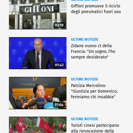
Giffoni promuove il riciclo
degli pneumatici fuori uso
03:19
ULTIME NOTIZIE
Zidane nuovo ct della
Francia: "Un sogno, l'ho
sempre desiderato"
01:42
ULTIME NOTIZIE
Patrizia Mercolino:
"Giustizia per Domenico,
fermiamo chi insabbia"
01:04
ULTIME NOTIZIE
Turisti cinesi partecipano
alla rievocazione della