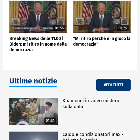
01:56
01:59
Breaking News delle 11.00 |
"Mi ritiro perché è in gioco la
Biden: mi ritiro in nome della
democrazia"
democrazia
Ultime notizie
VEDI TUTTI
Khamenei in video mistero
sulla data
01:54
Caldo e condizionatori maxi-