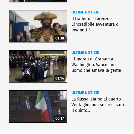
ULTIME NOTIZIE
Il trailer di "Lorenzo -
L'incredibile avventura di
Jovanotti"
01:38
ULTIME NOTIZIE
I funerali di Graham a
Washington. Vance: un
uomo che amava la gente
01:14
ULTIME NOTIZIE
La Russa: siamo al quarto
Ventaglio, non so se ci sarà
il quinto...
00:17