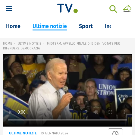
Home
Ultime notizie
Sport
Inchieste
HOME
ULTIME NOTIZIE
MIDTERM, APPELLO FINALE DI BIDEN: VOTATE PER
DIFENDERE DEMOCRAZIA
ULTIME NOTIZIE
19 GENNAIO 2024