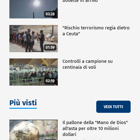
bollette in arrivo
03:28
"Rischio terrorismo regia dietro
a Ceuta"
01:59
Controlli a campione su
centinaia di voli
02:59
Più visti
VEDI TUTTI
Il pallone della "Mano de Dios"
all'asta per oltre 10 milioni
dollari