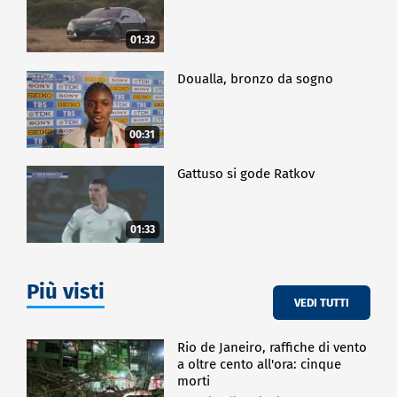
01:32
Doualla, bronzo da sogno
00:31
Gattuso si gode Ratkov
01:33
Più visti
VEDI TUTTI
Rio de Janeiro, raffiche di vento
a oltre cento all'ora: cinque
morti