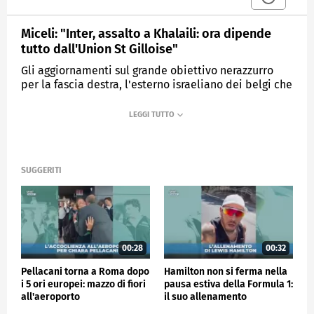
Miceli: "Inter, assalto a Khalaili: ora dipende
tutto dall'Union St Gilloise"
Gli aggiornamenti sul grande obiettivo nerazzurro
per la fascia destra, l'esterno israeliano dei belgi che
ora dovranno decidere se cederlo o meno
MEDIASET
SPORTMEDIASET
SUGGERITI
00:28
00:32
Pellacani torna a Roma dopo
Hamilton non si ferma nella
i 5 ori europei: mazzo di fiori
pausa estiva della Formula 1:
all'aeroporto
il suo allenamento