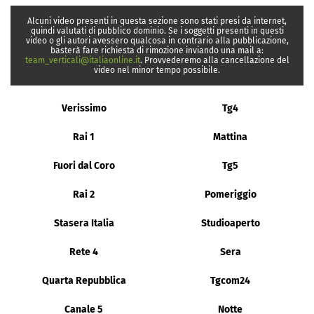
Alcuni video presenti in questa sezione sono stati presi da internet,
quindi valutati di pubblico dominio. Se i soggetti presenti in questi
video o gli autori avessero qualcosa in contrario alla pubblicazione,
basterà fare richiesta di rimozione inviando una mail a:
team_verticali@italiaonline.it
. Provvederemo alla cancellazione del
video nel minor tempo possibile.
Verissimo
Tg4
Rai 1
Mattina
Fuori dal Coro
Tg5
Rai 2
Pomeriggio
Stasera Italia
Studioaperto
Rete 4
Sera
Quarta Repubblica
Tgcom24
Canale 5
Notte