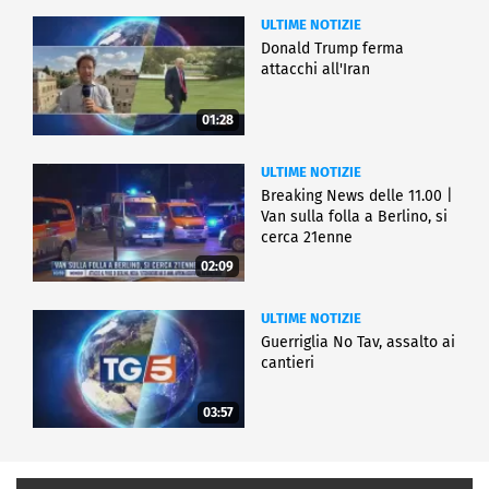
ULTIME NOTIZIE
Donald Trump ferma
attacchi all'Iran
01:28
ULTIME NOTIZIE
Breaking News delle 11.00 |
Van sulla folla a Berlino, si
cerca 21enne
02:09
ULTIME NOTIZIE
Guerriglia No Tav, assalto ai
cantieri
03:57