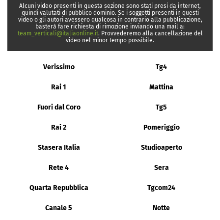
Alcuni video presenti in questa sezione sono stati presi da internet,
quindi valutati di pubblico dominio. Se i soggetti presenti in questi
video o gli autori avessero qualcosa in contrario alla pubblicazione,
basterà fare richiesta di rimozione inviando una mail a:
team_verticali@italiaonline.it
. Provvederemo alla cancellazione del
video nel minor tempo possibile.
Verissimo
Tg4
Rai 1
Mattina
Fuori dal Coro
Tg5
Rai 2
Pomeriggio
Stasera Italia
Studioaperto
Rete 4
Sera
Quarta Repubblica
Tgcom24
Canale 5
Notte