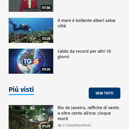
01:56
Il mare è bollente alberi salva
città
03:28
Caldo da record per altri 10
giorni
05:26
Più visti
VEDI TUTTI
Rio de Janeiro, raffiche di vento
a oltre cento all'ora: cinque
morti
2 visualizzazioni
01:29