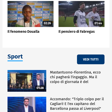
02:26
01:44
Il fenomeno Doualla
Il pensiero di Fabregas
Sport
VEDI TUTTI
Mastantuono-Fiorentina, ecco
chi pagherà l'ingaggio. Ma il
colpo di giornata è del
Frosinone"
01:28
Accomando: "Triplo colpo per il
Cagliari! E l'ex capitano del
Barcellona passa al Liverpool"