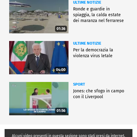
ULTIME NOTIZIE
Ronde e guardie in
spiaggia, la calda estate
dei maranza nel ferrarese
01:36
ULTIME NOTIZIE
Per la democrazia la
violenza virus letale
04:00
SPORT
Jones: che sfogo in campo
con il Liverpool
01:56
Alcuni video presenti in questa sezione sono stati presi da internet,