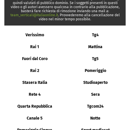
quindi valutati di pubblico dominio. Se i soggetti presenti in questi
video o gli autori avessero qualcosa in contrario alla pubblicazione,
basterà fare richiesta di rimozione inviando una mail a:
team_verticali@italiaonline.it
. Provvederemo alla cancellazione del
video nel minor tempo possibile.
Verissimo
Tg4
Rai 1
Mattina
Fuori dal Coro
Tg5
Rai 2
Pomeriggio
Stasera Italia
Studioaperto
Rete 4
Sera
Quarta Repubblica
Tgcom24
Canale 5
Notte