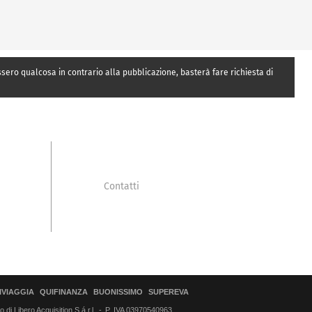
essero qualcosa in contrario alla pubblicazione, basterà fare richiesta di
Contatti
IVIAGGIA
QUIFINANZA
BUONISSIMO
SUPEREVA
di Libero Acquisition S.á r.l.
P. IVA 03970540963