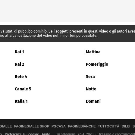
 valutati di pubblico dominio. Se i soggetti presenti in questi video o gli autori av
mo alla cancellazione del video nel minor tempo possibile.
Rai 1
Mattina
Rai 2
Pomeriggio
Rete 4
Sera
Canale 5
Notte
Italia 1
Domani
GIALLE
PAGINEGIALLE SHOP
PGCASA
PAGINEBIANCHE
TUTTOCITTÀ
DILEI
S
© Italiaonline S.p.A. 2026
Direzione e coordinamento 
cy
Preferenze sui cookie
Aiuto