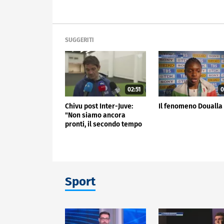
SUGGERITI
02:51
0
Chivu post Inter-Juve:
Il fenomeno Doualla
"Non siamo ancora
pronti, il secondo tempo
non mi è piaciuto"
Sport