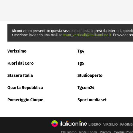
Alcuni video presenti in questa sezione sono stati presi da internet, quindi
rimozione inviando una mail a:
team_verticali@italiaonline.it
. Provvedere
Verissimo
Tg4
Fuori dal Coro
Tg5
Stasera Italia
Studioaperto
Quarta Repubblica
Tgcom24
Pomeriggio Cinque
Sport mediaset
LIBERO
VIRGILIO
PAGINE
Chi siamo
Note Legali
Privacy
Cookie Poli