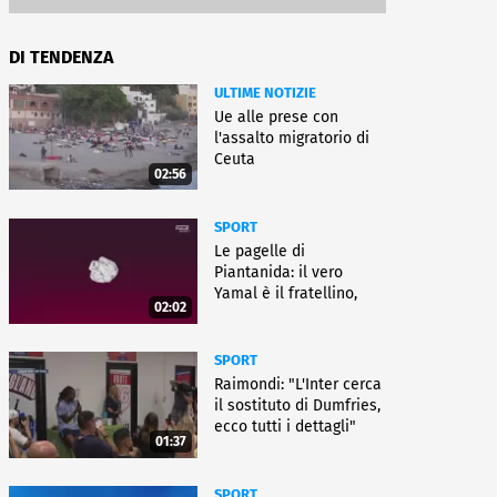
DI TENDENZA
ULTIME NOTIZIE
Ue alle prese con
l'assalto migratorio di
Ceuta
02:56
SPORT
Le pagelle di
Piantanida: il vero
Yamal è il fratellino,
02:02
Paredes cambia sport
SPORT
Raimondi: "L'Inter cerca
il sostituto di Dumfries,
ecco tutti i dettagli"
01:37
SPORT