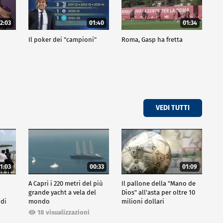
2:03
01:40
01:34
Il poker dei "campioni"
Roma, Gasp ha fretta
VEDI TUTTI
1:03
00:33
01:09
A Capri i 220 metri del più
Il pallone della "Mano de
grande yacht a vela del
Dios" all'asta per oltre 10
 di
mondo
milioni dollari
18 visualizzazioni