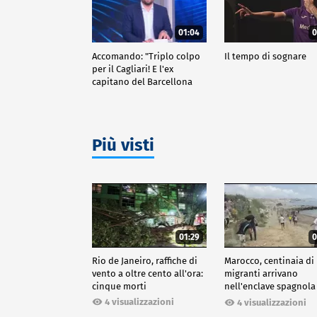
01:04
0
Accomando: "Triplo colpo
Il tempo di sognare
per il Cagliari! E l'ex
capitano del Barcellona
passa al Liverpool"
Più visti
01:29
0
Rio de Janeiro, raffiche di
Marocco, centinaia di
vento a oltre cento all'ora:
migranti arrivano
cinque morti
nell'enclave spagnola
Ceuta
4 visualizzazioni
4 visualizzazioni