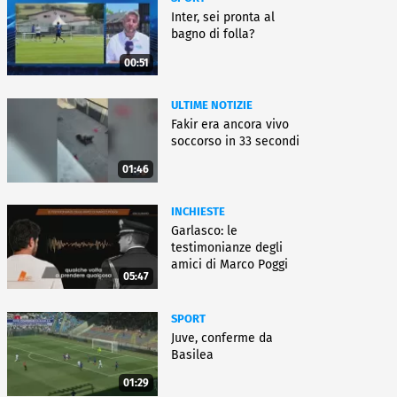
Inter, sei pronta al
bagno di folla?
00:51
ULTIME NOTIZIE
Fakir era ancora vivo
soccorso in 33 secondi
01:46
INCHIESTE
Garlasco: le
testimonianze degli
amici di Marco Poggi
05:47
SPORT
Juve, conferme da
Basilea
01:29