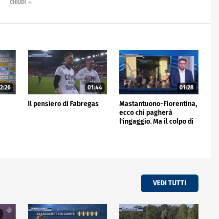
2:26
01:44
01:28
Il pensiero di Fabregas
Mastantuono-Fiorentina,
ecco chi pagherà
l'ingaggio. Ma il colpo di
giornata è del Frosinone"
VEDI TUTTI