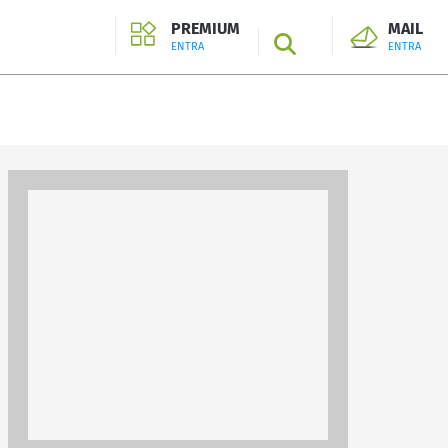
PREMIUM
MAIL
SEARCH
ENTRA
ENTRA
ENTRA