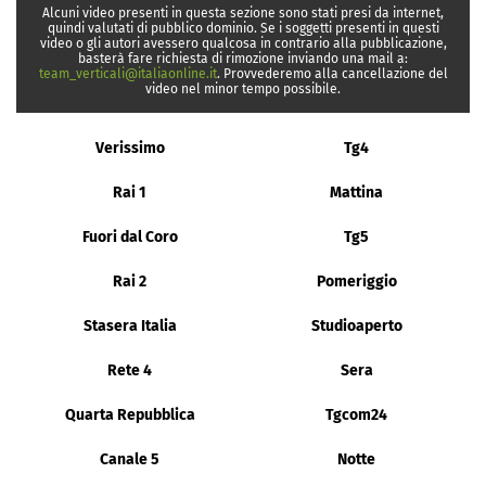
Alcuni video presenti in questa sezione sono stati presi da internet,
quindi valutati di pubblico dominio. Se i soggetti presenti in questi
video o gli autori avessero qualcosa in contrario alla pubblicazione,
basterà fare richiesta di rimozione inviando una mail a:
team_verticali@italiaonline.it
. Provvederemo alla cancellazione del
video nel minor tempo possibile.
Verissimo
Tg4
Rai 1
Mattina
Fuori dal Coro
Tg5
Rai 2
Pomeriggio
Stasera Italia
Studioaperto
Rete 4
Sera
Quarta Repubblica
Tgcom24
Canale 5
Notte