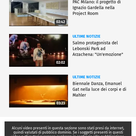
PAC Milano: il progetto di
Ignazio Gardella nella
Project Room
02:42
ULTIME NOTIZIE
Salmo protagonista del
Lebonski Park ad
Arzachena: "Un'emozione"
02:02
ULTIME NOTIZIE
Biennale Danza, Emanuel
Gat nella luce dei corpi e di
Mahler
03:23
Alcuni video presenti in questa sezione sono stati presi da internet,
quindi valutati di pubblico dominio. Se i soggetti presenti in questi