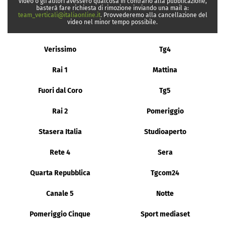
video o gli autori avessero qualcosa in contrario alla pubblicazione,
basterà fare richiesta di rimozione inviando una mail a:
team_verticali@italiaonline.it
. Provvederemo alla cancellazione del
video nel minor tempo possibile.
Verissimo
Tg4
Rai 1
Mattina
Fuori dal Coro
Tg5
Rai 2
Pomeriggio
Stasera Italia
Studioaperto
Rete 4
Sera
Quarta Repubblica
Tgcom24
Canale 5
Notte
Pomeriggio Cinque
Sport mediaset