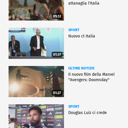
attanaglia l'Italia
05:12
SPORT
Nuovo ct Italia
01:37
ULTIME NOTIZIE
Il nuovo film della Marvel
"Avengers: Doomsday"
01:27
SPORT
Douglas Luiz ci crede