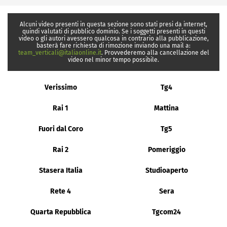
Alcuni video presenti in questa sezione sono stati presi da internet,
quindi valutati di pubblico dominio. Se i soggetti presenti in questi
video o gli autori avessero qualcosa in contrario alla pubblicazione,
basterà fare richiesta di rimozione inviando una mail a:
team_verticali@italiaonline.it
. Provvederemo alla cancellazione del
video nel minor tempo possibile.
Verissimo
Tg4
Rai 1
Mattina
Fuori dal Coro
Tg5
Rai 2
Pomeriggio
Stasera Italia
Studioaperto
Rete 4
Sera
Quarta Repubblica
Tgcom24