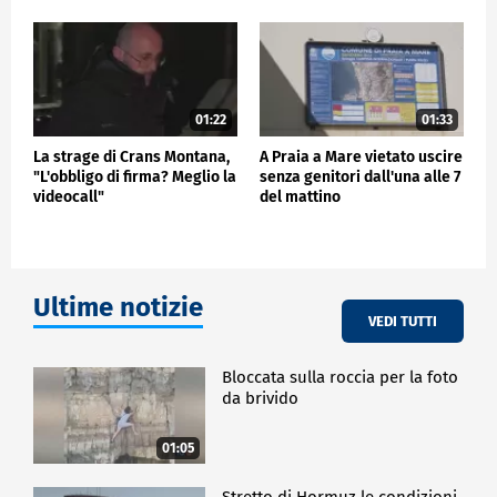
01:22
01:33
La strage di Crans Montana,
A Praia a Mare vietato uscire
"L'obbligo di firma? Meglio la
senza genitori dall'una alle 7
videocall"
del mattino
Ultime notizie
VEDI TUTTI
Bloccata sulla roccia per la foto
da brivido
01:05
Stretto di Hormuz le condizioni