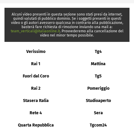
Alcuni video presenti in questa sezione sono stati presi da internet,
quindi valutati di pubblico dominio. Se i soggetti presenti in questi
video o gli autori avessero qualcosa in contrario alla pubblicazione,
basterà fare richiesta di rimozione inviando una mail a:
team_verticali@italiaonline.it
. Provvederemo alla cancellazione del
video nel minor tempo possibile.
Verissimo
Tg4
Rai 1
Mattina
Fuori dal Coro
Tg5
Rai 2
Pomeriggio
Stasera Italia
Studioaperto
Rete 4
Sera
Quarta Repubblica
Tgcom24