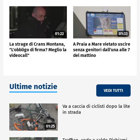
01:22
01:33
La strage di Crans Montana,
A Praia a Mare vietato uscire
"L'obbligo di firma? Meglio la
senza genitori dall'una alle 7
videocall"
del mattino
Ultime notizie
VEDI TUTTI
Va a caccia di ciclisti dopo la lite
in strada
01:25
Traffico, code e caldo Richiami