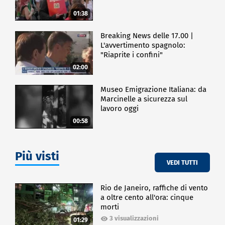
01:38
Breaking News delle 17.00 |
L'avvertimento spagnolo:
"Riaprite i confini"
02:00
Museo Emigrazione Italiana: da
Marcinelle a sicurezza sul
lavoro oggi
00:58
Più visti
VEDI TUTTI
Rio de Janeiro, raffiche di vento
a oltre cento all'ora: cinque
morti
3 visualizzazioni
01:29