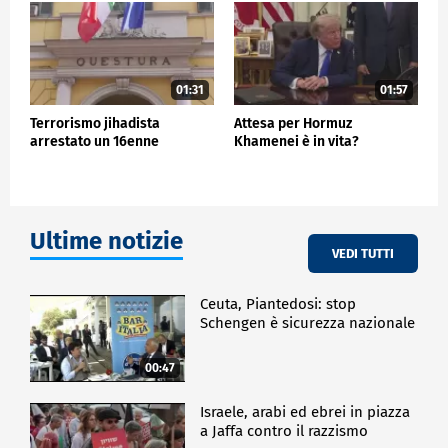
01:31
01:57
Terrorismo jihadista
Attesa per Hormuz
arrestato un 16enne
Khamenei è in vita?
Ultime notizie
VEDI TUTTI
Ceuta, Piantedosi: stop
Schengen è sicurezza nazionale
00:47
Israele, arabi ed ebrei in piazza
a Jaffa contro il razzismo