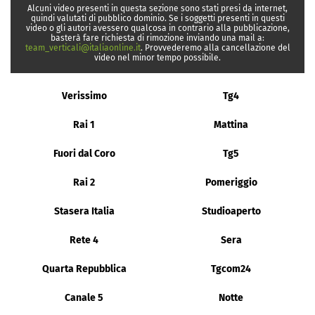
Alcuni video presenti in questa sezione sono stati presi da internet,
quindi valutati di pubblico dominio. Se i soggetti presenti in questi
video o gli autori avessero qualcosa in contrario alla pubblicazione,
basterà fare richiesta di rimozione inviando una mail a:
team_verticali@italiaonline.it
. Provvederemo alla cancellazione del
video nel minor tempo possibile.
Verissimo
Tg4
Rai 1
Mattina
Fuori dal Coro
Tg5
Rai 2
Pomeriggio
Stasera Italia
Studioaperto
Rete 4
Sera
Quarta Repubblica
Tgcom24
Canale 5
Notte