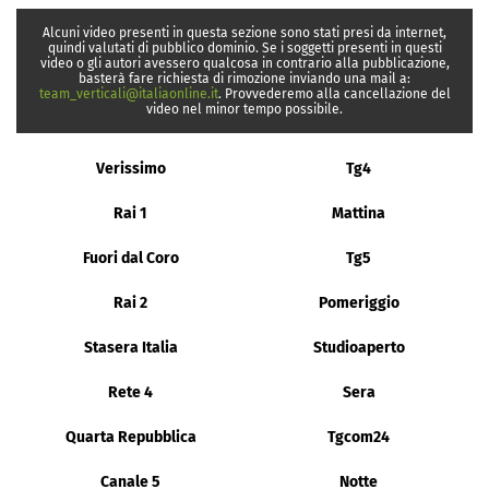
Alcuni video presenti in questa sezione sono stati presi da internet,
quindi valutati di pubblico dominio. Se i soggetti presenti in questi
video o gli autori avessero qualcosa in contrario alla pubblicazione,
basterà fare richiesta di rimozione inviando una mail a:
team_verticali@italiaonline.it
. Provvederemo alla cancellazione del
video nel minor tempo possibile.
Verissimo
Tg4
Rai 1
Mattina
Fuori dal Coro
Tg5
Rai 2
Pomeriggio
Stasera Italia
Studioaperto
Rete 4
Sera
Quarta Repubblica
Tgcom24
Canale 5
Notte